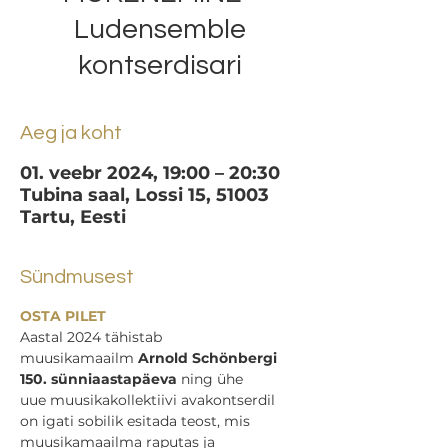
Ludensemble
kontserdisari
Aeg ja koht
01. veebr 2024, 19:00 – 20:30
Tubina saal, Lossi 15, 51003
Tartu, Eesti
Sündmusest
OSTA PILET
Aastal 2024 tähistab 
muusikamaailm 
Arnold Schönbergi
150. sünniaastapäeva
 ning ühe 
uue muusikakollektiivi avakontserdil 
on igati sobilik esitada teost, mis 
muusikamaailma raputas ja 