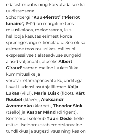
edasist muutis ning kõrvutada see ka 
uudisteosega.
Schönbergi
 "Kuu-Pierrot
” ("
Pierrot 
lunaire", 
1912) on märgiline teos 
muusikaloos, melodraama, kus 
helilooja kasutas esimest korda 
sprechgesangi e. kõnelaulu. See oli ka 
esimene teos muusikas, milles nii 
ekspressiivselt alateadvuse süngeid 
alasid väljendati, aluseks 
Albert 
Giraud'
 samanimeline luuletsükkel 
kummituslike ja 
verdtarretamapanevate kujunditega.
Laval Ludensi asutajaliikmed 
Kaija 
Lukas 
(viiul), 
Maria Luisk
 (flööt), 
Kärt 
Ruubel 
(klaver), 
Aleksandr 
Avramenko
 (klarnet), 
Theodor Sink
(tšello) ja 
Kaspar Mänd
 (dirigent).
Kontserdil soleerib 
Tuuri Dede
, kelle 
esitusi iseloomustab emotsionaalne 
tundlikkus ja sugestiivsus ning kes on 