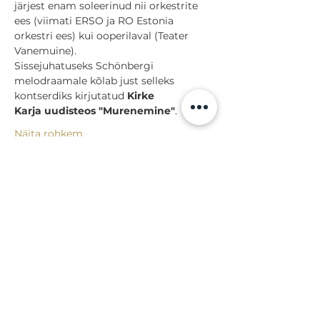
järjest enam soleerinud nii orkestrite 
ees (viimati ERSO ja RO Estonia 
orkestri ees) kui ooperilaval (Teater 
Vanemuine).
Sissejuhatuseks Schönbergi 
melodraamale kõlab just selleks 
kontserdiks kirjutatud 
Kirke 
Karja uudisteos "Murenemine"
.
Näita rohkem
Jaga
Tagasi sündmuste juurde
Lossi 15, 51003 Tartu