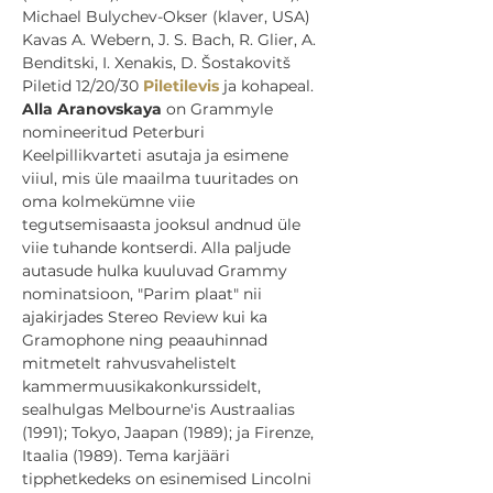
Michael Bulychev-Okser (klaver, USA)
Kavas A. Webern, J. S. Bach, R. Glier, A. 
Benditski, I. Xenakis, D. Šostakovitš
Piletid 12/20/30 
Piletilevis
 ja kohapeal.
Alla Aranovskaya
 on Grammyle 
nomineeritud Peterburi 
Keelpillikvarteti asutaja ja esimene 
viiul, mis üle maailma tuuritades on 
oma kolmekümne viie 
tegutsemisaasta jooksul andnud üle 
viie tuhande kontserdi. Alla paljude 
autasude hulka kuuluvad Grammy 
nominatsioon, "Parim plaat" nii 
ajakirjades Stereo Review kui ka 
Gramophone ning peaauhinnad 
mitmetelt rahvusvahelistelt 
kammermuusikakonkurssidelt, 
sealhulgas Melbourne'is Austraalias 
(1991); Tokyo, Jaapan (1989); ja Firenze, 
Itaalia (1989). Tema karjääri 
tipphetkedeks on esinemised Lincolni 