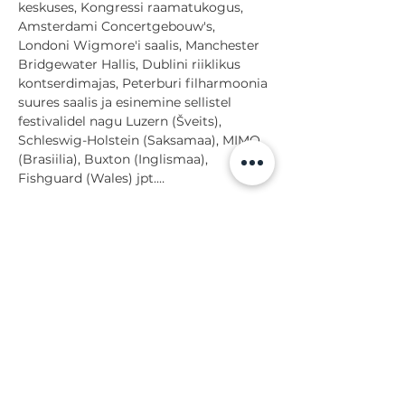
keskuses, Kongressi raamatukogus, 
Amsterdami Concertgebouw's, 
Londoni Wigmore'i saalis, Manchester 
Bridgewater Hallis, Dublini riiklikus 
kontserdimajas, Peterburi filharmoonia 
suures saalis ja esinemine sellistel 
festivalidel nagu Luzern (Šveits), 
Schleswig-Holstein (Saksamaa), MIMO 
(Brasiilia), Buxton (Inglismaa), 
Fishguard (Wales) jpt.…
Näita rohkem
Jaga
Tagasi sündmuste juurde