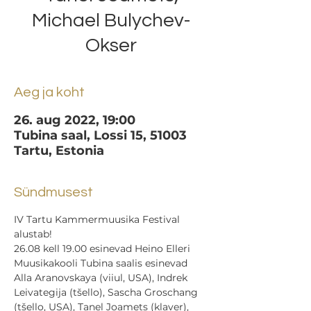
Michael Bulychev-
Okser
Aeg ja koht
26. aug 2022, 19:00
Tubina saal, Lossi 15, 51003
Tartu, Estonia
Sündmusest
IV Tartu Kammermuusika Festival 
alustab!
26.08 kell 19.00 esinevad Heino Elleri 
Muusikakooli Tubina saalis esinevad 
Alla Aranovskaya (viiul, USA), Indrek 
Leivategija (tšello), Sascha Groschang 
(tšello, USA), Tanel Joamets (klaver), 