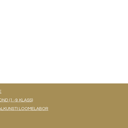
E
 (1.-9. KLASS)
UAALKUNSTI LOOMELABOR