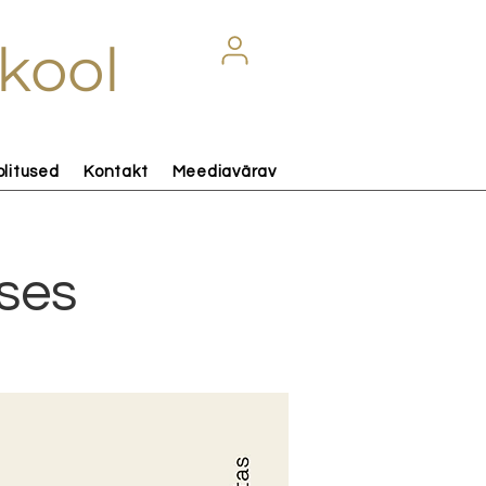
kool
olitused
Kontakt
Meediavärav
ses