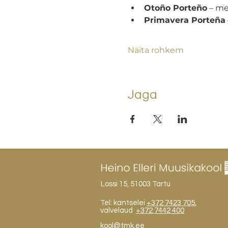
Otoño Porteño
 – m
Primavera Porteña
Näita rohkem
Jaga
Lossi 15, 51003 Tartu
Tel: kantselei
+372 7423 705
,
valvelaud
+372 7442 400
kool@tmk.ee