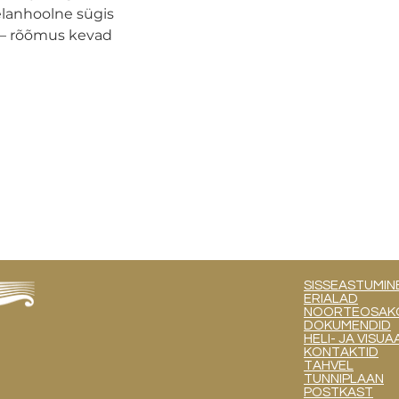
elanhoolne sügis
 – rõõmus kevad
SISSEASTUMIN
ERIALAD
NOORTEOSAKOND
DOKUMENDID
HELI- JA VIS
KONTAKTID
TAHVEL
TUNNIPLAAN
POSTKAST