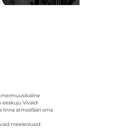
mmermuusikaline 
s eeskuju Vivaldi 
ja linna atmosfääri oma 
vaid meeleolusid: