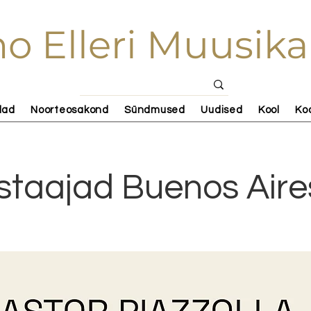
o Elleri Muusika
lad
Noorteosakond
Sündmused
Uudised
Kool
Ko
staajad Buenos Aire