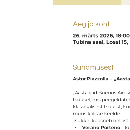
Aeg ja koht
26. märts 2026, 18:00
Tubina saal, Lossi 15,
Sündmusest
Astor Piazzolla – „Aast
„Aastaajad Buenos Airese
tsükkel, mis peegeldab Bu
klassikalisest tsüklist, 
muusikalisse keelde.
Tsükkel koosneb neljast
Verano Porteño
 – k