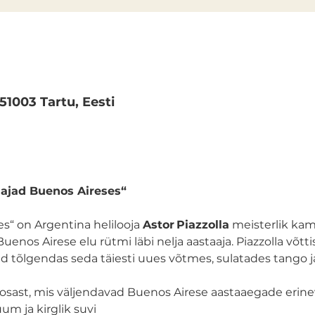
 51003 Tartu, Eesti
aajad Buenos Aireses“
s“ on Argentina helilooja 
Astor Piazzolla
 meisterlik ka
enos Airese elu rütmi läbi nelja aastaaja. Piazzolla võtti
kuid tõlgendas seda täiesti uues võtmes, sulatades tango 
 osast, mis väljendavad Buenos Airese aastaaegade erine
uum ja kirglik suvi