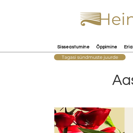
Hein
Sisseastumine
Õppimine
Eria
Tagasi sündmuste juurde
Aa