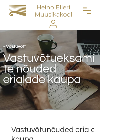
Heino Elleri
Muusikakool
- Vastuvõtt
Vastuvõtueksami
te nõuded
erialade kaupa
Vastuvõtunõuded erialade
kaupa