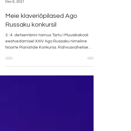
Dec 6, 2021
Meie klaveriõpilased Ago
Russaku konkursil
3.-4. detsembrini toimus Tartu I Muusikakooli
eestvedamisel XXIV Ago Russaku nimeline
Noorte Pianistide Konkurss. Rahvusvahelise
žürii...