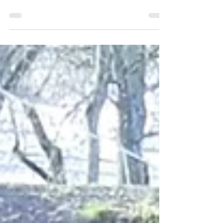
esikoha
Palju õnne Mirjam Aavakivile, kes saavutas
vanuserühmas 19+ esikoha 27. novembril
Ülenurme muusikakoolis toimunud konkursil
"Jõulutäht...