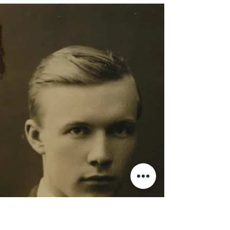
mälestusi pikast ajavahemikust, mil olin seotud...