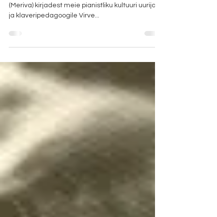
Katkendeid Heino Elleri teise abikaasa Ellu Elleri
(Meriva) kirjadest meie pianistliku kultuuri uurijale
ja klaveripedagoogile Virve...