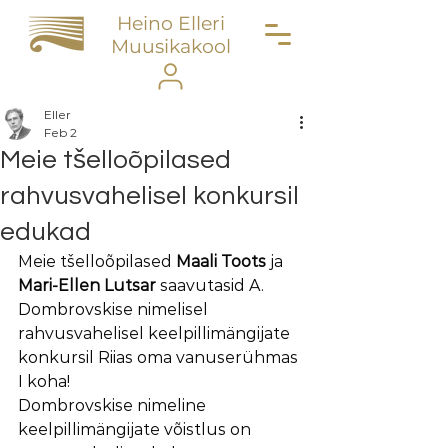
Heino Elleri
Muusikakool
Eller
Feb 2
Meie tšelloõpilased
rahvusvahelisel konkursil
edukad
Meie tšelloõpilased 
Maali Toots
 ja 
Mari-Ellen Lutsar 
saavutasid A. 
Dombrovskise nimelisel 
rahvusvahelisel keelpillimängijate 
konkursil Riias oma vanuserühmas 
I koha!
Dombrovskise nimeline 
keelpillimängijate võistlus on 