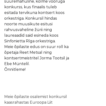
suuremahuline, kolme vooruga 
konkurss, kus finaalis tuleb 
esitada tervikuna kontsert koos 
orkestriga. Konkursil hindas 
noorte muusikute esitusi 
rahvusvaheline žürii ning 
laureaadid said esineda koos 
Sinfonietta Rīga orkestriga.
Meie õpilaste edus on suur roll ka 
õpetaja Reet Metsal ning 
kontsertmeistritel Jorma Tootsil ja 
Ebe Müntelil.
Õnnitleme!
Meie õpilaste osalemist konkursil 
kaasrahastas Euroopa Liit 