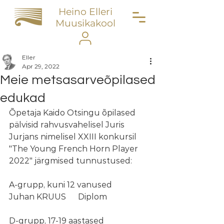
Heino Elleri
Muusikakool
Eller
Apr 29, 2022
Meie metsasarveõpilased
edukad
Õpetaja Kaido Otsingu õpilased 
pälvisid rahvusvahelisel Juris 
Jurjans nimelisel XXIII konkursil 
"The Young French Horn Player 
2022" järgmised tunnustused:
A-grupp, kuni 12 vanused
Juhan KRUUS      Diplom 
D-grupp, 17-19 aastased 