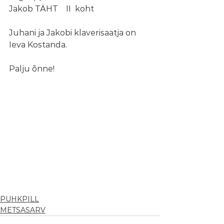
Jakob TÄHT    II  koht    
Juhani ja Jakobi klaverisaatja on 
Ieva Kostanda.
Palju õnne!
PUHKPILL
METSASARV