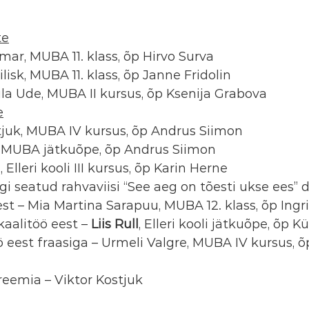
te
mar, MUBA 11. klass, õp Hirvo Surva
ilisk, MUBA 11. klass, õp Janne Fridolin
aula Ude, MUBA II kursus, õp Ksenija Grabova
e
stjuk, MUBA IV kursus, õp Andrus Siimon
li, MUBA jätkuõpe, õp Andrus Siimon
u
, Elleri kooli III kursus, õp Karin Herne
i seatud rahvaviisi “See aeg on tõesti ukse ees” d
est – Mia Martina Sarapuu, MUBA 12. klass, õp Ingri
aalitöö eest – 
Liis Rull
, Elleri kooli jätkuõpe, õp K
 eest fraasiga – Urmeli Valgre, MUBA IV kursus, õ
reemia – Viktor Kostjuk