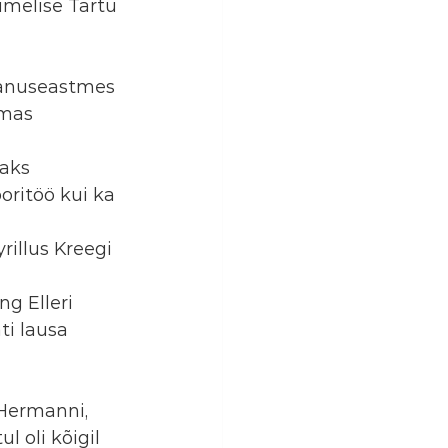
imelise Tartu 
vanuseastmes 
emas 
aks 
oritöö kui ka 
rillus Kreegi 
 Elleri 
ti lausa 
 Hermanni, 
l oli kõigil 