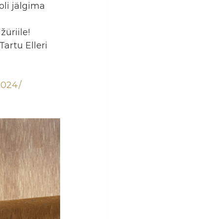
li jälgima 
žüriile!
artu Elleri 
2024/