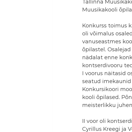
Tallinna Muusikako
Muusikakooli õpila
Konkurss toimus 
oli võimalus osaleda
vanuseastmes kooli
õpilastel. Osaleja
nädalat enne konku
kontserdivooru te
I voorus näitasid o
seatud imekaunid e
Konkursikoori moo
kooli õpilased. Põn
meisterlikku juhe
II voor oli kontse
Cyrillus Kreegi ja 