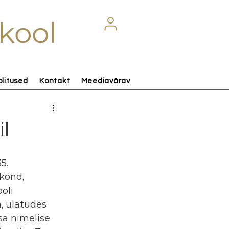
kool
olitused
Kontakt
Meediavärav
il
5. 
kond, 
oli 
, ulatudes 
a nimelise 