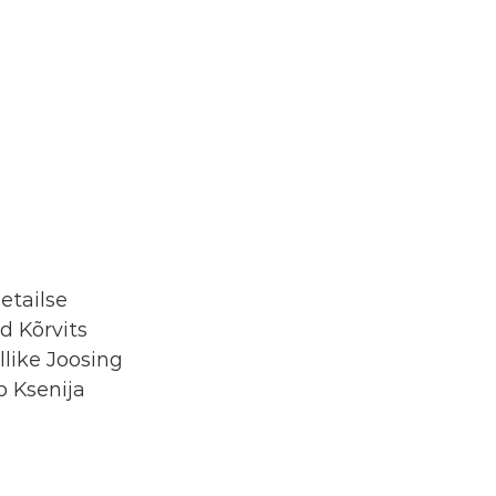
etailse 
d Kõrvits
üllike Joosing
p Ksenija 