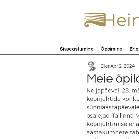
Hein
Sisseastumine
Õppimine
Eria
Eller
Apr 2, 2024
Meie õpil
Neljapäeval, 28. 
koorijuhtide konkur
sünniaastapäevale.
osalejad Tallinna M
koorijuhtimise eri
aastakümnete taha