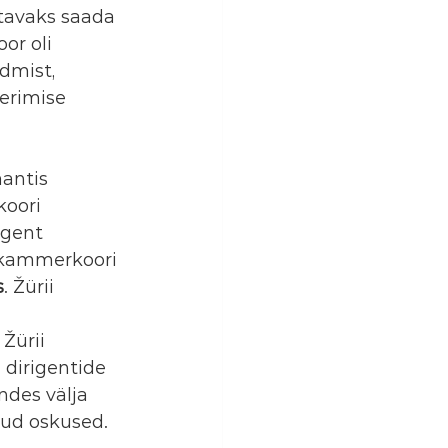
ttavaks saada 
or oli 
dmist, 
erimise 
antis 
koori 
igent 
 kammerkoori 
s
. Žürii 
Žürii 
 dirigentide 
des välja 
nud oskused.