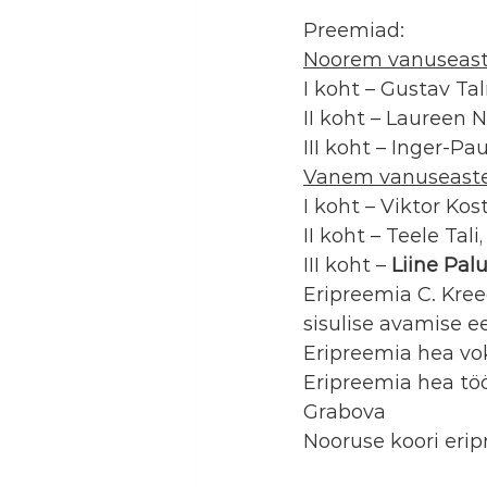
Preemiad:
Noorem vanuseas
I koht – Gustav Tal
II koht – Laureen N
III koht – Inger-P
Vanem vanuseast
I koht – Viktor Ko
II koht – Teele Ta
III koht – 
Liine Pal
Eripreemia C. Kreeg
sisulise avamise e
Eripreemia hea vok
Eripreemia hea töö
Grabova
Nooruse koori erip