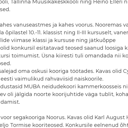
oli, Tallinna Muusikakeskkooli ning Heino Elleri n
sed. 
kahes vanuseastmes ja kahes voorus. Nooremas 
 õpilastel 10.-11. klassist ning II-III kursuselt, van
de viimase klassi ja kursuse ning jätkuõppe 
d olid konkursil esitatavad teosed saanud loosiga k
rsi toimumist. Üsna kiiresti tuli omandada nii ko
osed.
salejad oma oskusi kooriga töötades. Kavas olid Cy
esti vaimulikud rahvaviisid naiskoorile. 
dustasid MUBA neidudekoori kammerkoosseis ning
ev oli jälgida noorte koorijuhtide väga tublit, koha
ndamist.
rdivoor segakooriga Noorus. Kavas olid Karl August
Veljo Tormise kooriteosed. Konkursile eelnenud õhtu