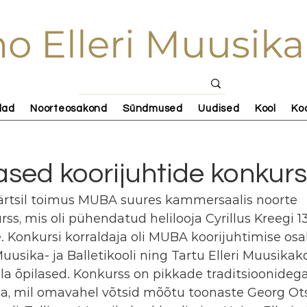
o Elleri Muusika
lad
Noorteosakond
Sündmused
Uudised
Kool
Ko
ased koorijuhtide konkurs
märtsil toimus MUBA suures kammersaalis noorte 
ss, mis oli pühendatud helilooja Cyrillus Kreegi 13
 Konkursi korraldaja oli MUBA koorijuhtimise osa
uusika- ja Balletikooli ning Tartu Elleri Muusikako
ala õpilased. Konkurss on pikkade traditsioonidega
, mil omavahel võtsid mõõtu toonaste Georg Ots