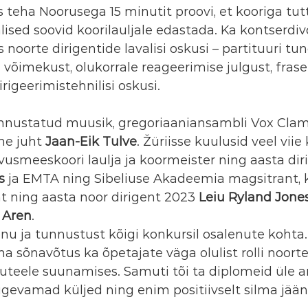
s teha Noorusega 15 minutit proovi, et kooriga tu
sed soovid koorilauljale edastada. Ka kontserdivo
 noorte dirigentide lavalisi oskusi – partituuri tun
võimekust, olukorrale reageerimise julgust, frase
rigeerimistehnilisi oskusi.
tunnustatud muusik, gregoriaaniansambli Vox Clam
ine juht
 Jaan-Eik Tulve
. Žüriisse kuulusid veel viie 
hvusmeeskoori laulja ja koormeister ning aasta dir
s
 ja EMTA ning Sibeliuse Akadeemia magsitrant,
t ning aasta noor dirigent 2023 
Leiu Ryland Jone
l Aren
.
õnu ja tunnustust kõigi konkursil osalenute kohta. 
 sõnavõtus ka õpetajate väga olulist rolli noorte
teele suunamises. Samuti tõi ta diplomeid üle an
ugevamad küljed ning enim positiivselt silma jää