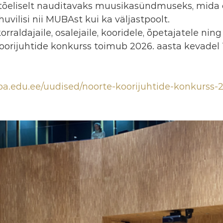
tõeliselt nauditavaks muusikasündmuseks, mida o
huvilisi nii MUBAst kui ka väljastpoolt. 
rraldajaile, osalejaile, kooridele, õpetajatele ning 
orijuhtide konkurss toimub 2026. aasta kevadel T
ba.edu.ee/uudised/noorte-koorijuhtide-konkurss-