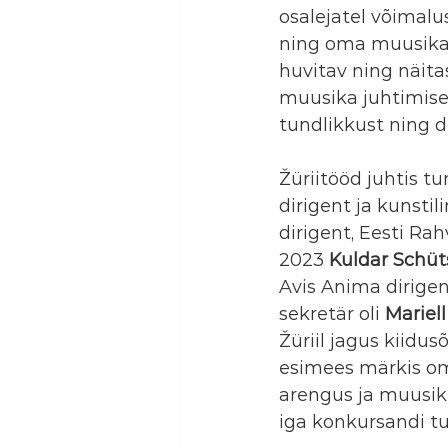
osalejatel võimalu
ning oma muusikali
huvitav ning näitas
muusika juhtimise 
tundlikkust ning di
Žüriitööd juhtis 
dirigent ja kunstil
dirigent, Eesti Ra
2023 
Kuldar Schüt
Avis Anima dirigen
sekretär oli 
Mariel
Žüriil jagus kiidus
esimees märkis oma
arengus ja muusiku
iga konkursandi t