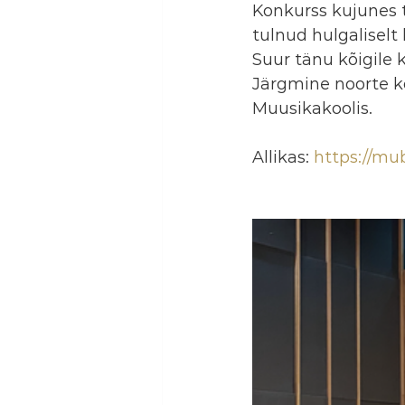
Konkurss kujunes 
tulnud hulgaliselt 
Suur tänu kõigile ko
Järgmine noorte ko
Muusikakoolis.
Allikas: 
https://mu