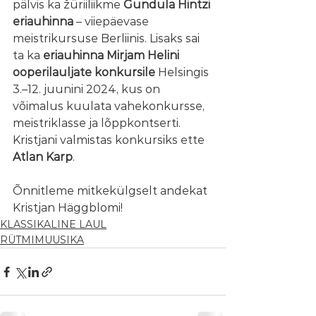
pälvis ka žüriiliikme 
Gundula Hintzi 
eriauhinna
 – viiepäevase 
meistrikursuse Berliinis. Lisaks sai 
ta ka 
eriauhinna Mirjam Helini 
ooperilauljate konkursile
 Helsingis 
3.–12. juunini 2024, kus on 
võimalus kuulata vahekonkursse, 
meistriklasse ja lõppkontserti. 
Kristjani valmistas konkursiks ette
Atlan Karp
.
Õnnitleme mitkekülgselt andekat 
Kristjan Häggblomi!
KLASSIKALINE LAUL
RÜTMIMUUSIKA