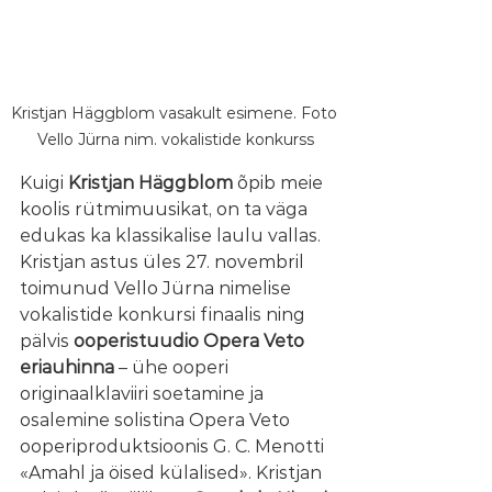
Kristjan Häggblom vasakult esimene. Foto 
Vello Jürna nim. vokalistide konkurss
Kuigi 
Kristjan Häggblom
 õpib meie 
koolis rütmimuusikat, on ta väga 
edukas ka klassikalise laulu vallas. 
Kristjan astus üles 
27. novembril 
toimunud Vello Jürna nimelise 
vokalistide konkursi finaalis ning 
pälvis 
ooperistuudio Opera Veto 
eriauhinna
 – ühe ooperi 
originaalklaviiri soetamine ja 
osalemine solistina Opera Veto 
ooperiproduktsioonis G. C. Menotti 
«Amahl ja öised külalised». Kristjan 