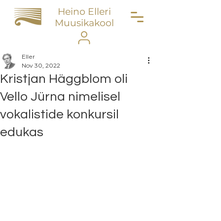
Heino Elleri
Muusikakool
Eller
Nov 30, 2022
Kristjan Häggblom oli
Vello Jürna nimelisel
vokalistide konkursil
edukas