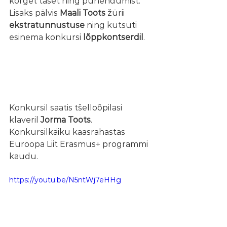
kõrget taset ning pühendumist. 
Lisaks pälvis 
Maali Toots
 žürii 
ekstratunnustuse
 ning kutsuti 
esinema konkursi 
lõppkontserdil
.
Konkursil saatis tšelloõpilasi 
klaveril 
Jorma Toots
.
Konkursilkäiku kaasrahastas 
Euroopa Liit Erasmus+ programmi 
kaudu.
https://youtu.be/N5ntWj7eHHg