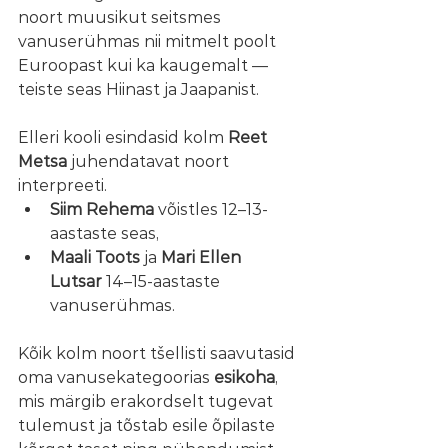
noort muusikut seitsmes 
vanuserühmas nii mitmelt poolt 
Euroopast kui ka kaugemalt — 
teiste seas Hiinast ja Jaapanist.
Elleri kooli esindasid kolm 
Reet 
Metsa
 juhendatavat noort 
interpreeti.
Siim Rehema
 võistles 12–13-
aastaste seas,
Maali Toots
 ja 
Mari Ellen 
Lutsar
 14–15-aastaste 
vanuserühmas.
Kõik kolm noort tšellisti saavutasid 
oma vanusekategoorias 
esikoha
, 
mis märgib erakordselt tugevat 
tulemust ja tõstab esile õpilaste 