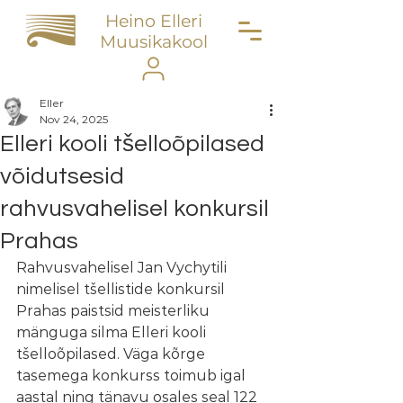
Heino Elleri
Muusikakool
Eller
Nov 24, 2025
Elleri kooli tšelloõpilased
võidutsesid
rahvusvahelisel konkursil
Prahas
Rahvusvahelisel Jan Vychytili 
nimelisel tšellistide konkursil 
Prahas paistsid meisterliku 
mänguga silma Elleri kooli 
tšelloõpilased. Väga kõrge 
tasemega konkurss toimub igal 
aastal ning tänavu osales seal 122 