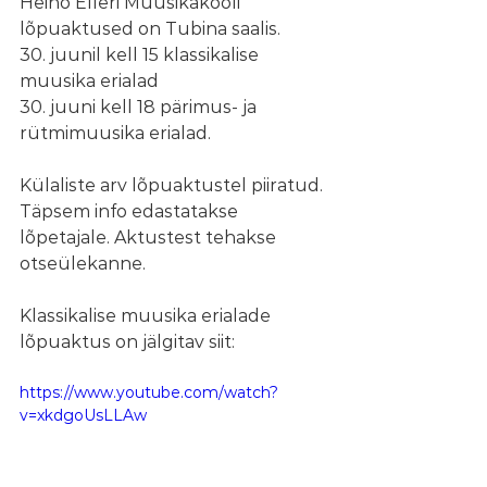
Heino Elleri Muusikakooli 
lõpuaktused on Tubina saalis.
30. juunil kell 15 klassikalise 
muusika erialad
30. juuni kell 18 pärimus- ja 
rütmimuusika erialad.
Külaliste arv lõpuaktustel piiratud. 
Täpsem info edastatakse 
lõpetajale. Aktustest tehakse 
otseülekanne.
Klassikalise muusika erialade 
lõpuaktus on jälgitav siit:
https://www.youtube.com/watch?
v=xkdgoUsLLAw