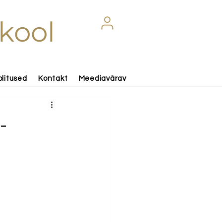
kool
olitused
Kontakt
Meediavärav
-