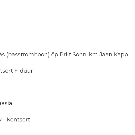
as (basstromboon) õp Priit Sonn, km Jaan Kapp
tsert F-duur
aasia
 - Kontsert