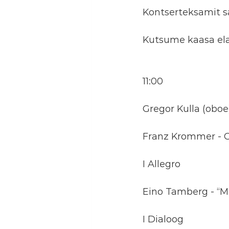
Kontserteksamit sa
Kutsume kaasa el
11:00
Gregor Kulla (obo
Franz Krommer - O
I Allegro
Eino Tamberg - “M
I Dialoog