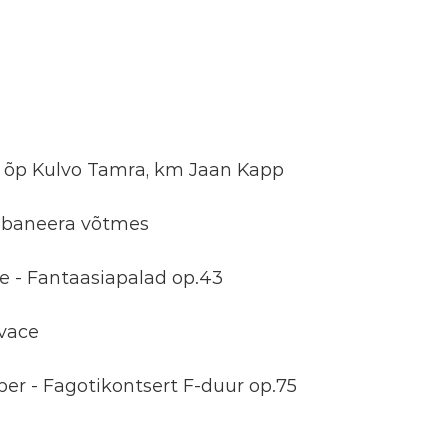
) õp Kulvo Tamra, km Jaan Kapp
abaneera võtmes
e - Fantaasiapalad op.43
ivace
er - Fagotikontsert F-duur op.75