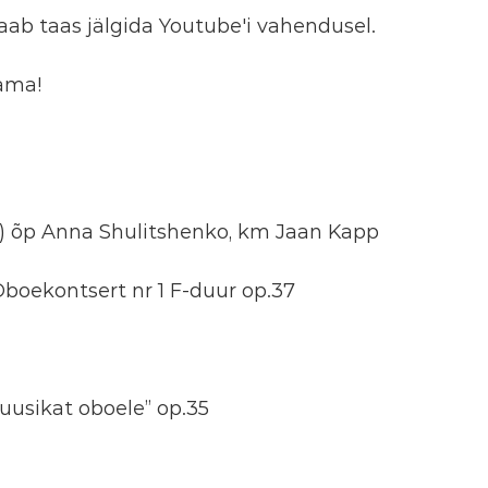
ab taas jälgida Youtube'i vahendusel.
ama!
e) õp Anna Shulitshenko, km Jaan Kapp
boekontsert nr 1 F-duur op.37
uusikat oboele” op.35