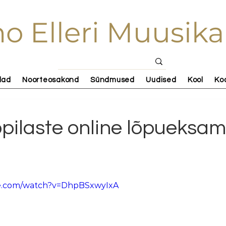
o Elleri Muusika
lad
Noorteosakond
Sündmused
Uudised
Kool
Ko
õpilaste online lõpueksam
be.com/watch?v=DhpBSxwyIxA