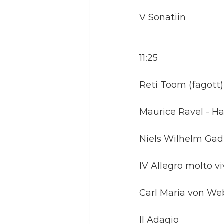
V Sonatiin
11:25
Reti Toom (fagott
Maurice Ravel - H
Niels Wilhelm Gad
IV Allegro molto v
Carl Maria von Web
II Adagio