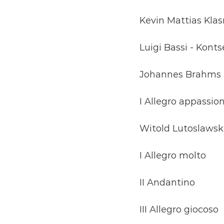
Kevin Mattias Kla
Luigi Bassi - Kont
Johannes Brahms - 
I Allegro appassio
Witold Lutoslawski
I Allegro molto
II Andantino
III Allegro giocoso