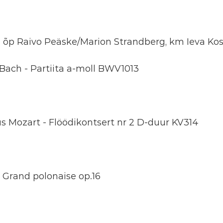
t) õp Raivo Peäske/Marion Strandberg, km Ieva Ko
Bach - Partiita a-moll BWV1013
Mozart - Flöödikontsert nr 2 D-duur KV314
Grand polonaise op.16