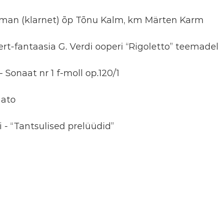
sman (klarnet) õp Tõnu Kalm, km Märten Karm
sert-fantaasia G. Verdi ooperi “Rigoletto” teemadel
Sonaat nr 1 f-moll op.120/1
nato
 - “Tantsulised prelüüdid”