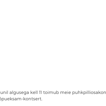
uunil algusega kell 11 toimub meie puhkpilliosako
 lõpueksam-kontsert.