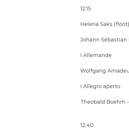
12:15
Helena Saks (flöö
Johann Sebastian 
I Allemande
Wolfgang Amadeus 
I Allegro aperto
Theobald Boehm - 
12:40