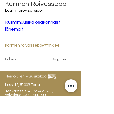
Karmen Rõivassepp
Laul, improvisatsioon
Rütmimuusika osakonnast 
lähemalt
karmen.roivassepp@tmk.ee
Eelmine
Järgmine
Lossi 15, 51003 Tartu
Tel: kantselei
+372 7423 705
,
valvelaud
+372 7442 400
kool@tmk.ee