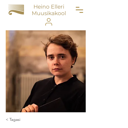
Heino Elleri
Muusikakool
< Tagasi