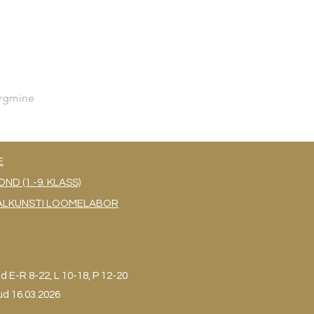
rgmine
E
 (1.-9. KLASS)
UAALKUNSTI LOOMELABOR
ud
E-R 8-22, L 10-18, P 12-20
ud 16.03.2026