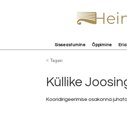
Hein
Sisseastumine
Õppimine
Eria
< Tagasi
Küllike Joosin
Kooridirigeerimise osakonna juhata