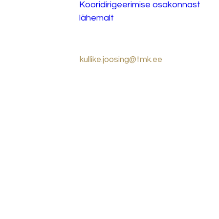
Kooridirigeerimise osakonnast 
lähemalt
kullike.joosing@tmk.ee