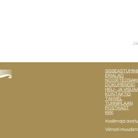
Jä
SISSEASTUMIN
ERIALAD
NOORTEOSAKOND
DOKUMENDID
HELI- JA VIS
KONTAKTID
TAHVEL
TUNNIPLAAN
POSTKAST
KKK
Koolimaja avat
Viimati muudet