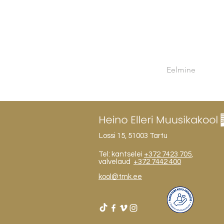
Eelmine
Lossi 15, 51003 Tartu
Tel: kantselei
+372 7423 705
,
valvelaud
+372 7442 400
kool@tmk.ee