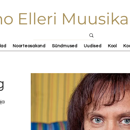
o Elleri Muusika
lad
Noorteosakond
Sündmused
Uudised
Kool
Ko
g
ja