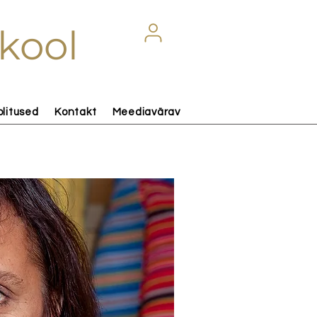
kool
olitused
Kontakt
Meediavärav