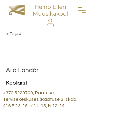
Heino Elleri
Muusikakool
< Tagasi
Kristel Eeroja-Põldoja
Aija Landõr
Kooliarst
+372 5229700
, Raatuse
Tervisekeskuses (Raatuse 21) kab.
416 E 13-15, K 14-15, N 12-14.