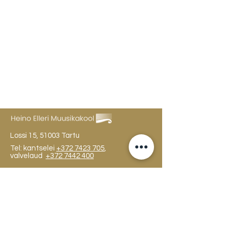
Lossi 15, 51003 Tartu
Tel: kantselei
+372 7423 705
,
valvelaud
+372 7442 400
kool@tmk.ee
SISSEASTUMINE
ERIALAD
NOORTEOSAKOND (1.-9. KLASS)