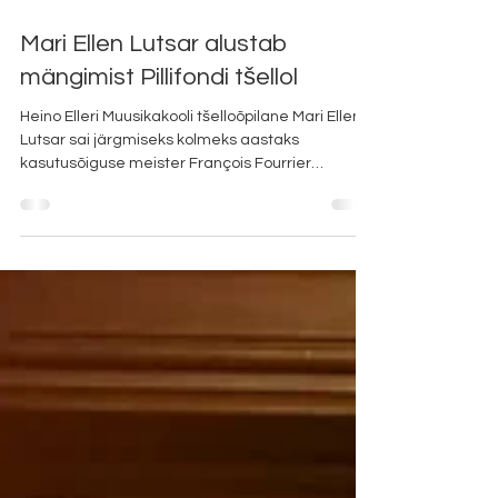
Mar 2
Mari Ellen Lutsar alustab
mängimist Pillifondi tšellol
Heino Elleri Muusikakooli tšelloõpilane Mari Ellen
Lutsar sai järgmiseks kolmeks aastaks
kasutusõiguse meister François Fourrier
Nicolase 1798. aastal valminud hinnalisele
tšellole. Tšello andis Mari Ellenile üle Leho Karin ,
kelle sõnul on oluline, et just oma muusikutee
alguses olev noor talent saaks mängida väärikal
ja inspireerival pillil. Leho Karin lummas publikut
sellel samal tšellol üheksa aasta jooksul. „Heino
Elleri Muusikakooli tšelloõpilane Mari Ellen Lutsar
on n