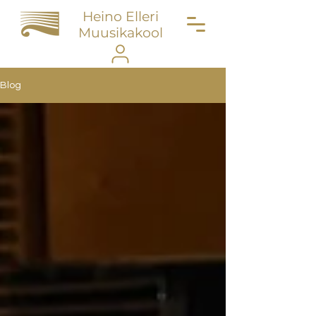
Heino Elleri
Muusikakool
Blog