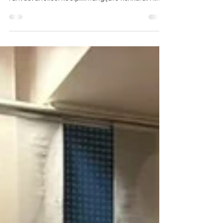
edukad
Meie tšelloõpilased Maali Toots ja Mari-Ellen
Lutsar saavutasid A. Dombrovskise nimelisel
rahvusvahelisel keelpillimängijate konkursil Riias
oma vanuserühmas I koha! Dombrovskise
nimeline keelpillimängijate võistlus on
suuremahuline, kolme vooruga konkurss, kus
finaalis tuleb esitada tervikuna kontsert koos
orkestriga. Konkursil hindas noorte muusikute
esitusi rahvusvaheline žürii ning laureaadid said
esineda koos Sinfonietta Rīga orkestriga. Meie
õpilaste edus on suur roll