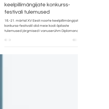
XV Eesti noorte
keelpillimängijate konkurss-
festivali tulemused
18.-21. märtsil XV Eesti noorte keelpillimängijate
konkurss-festivalil olid meie kooli õpilaste
tulemused järgmised ​I vanuserühm​ Diplomand
EMMA MEIDLA (Põltsamaa MK, Elleri-kooli
Tulevikumuusikute programm​, õp Hiie Taks ja
Kristel Eeroja-Põldoja, klaveril Anife Ablialimova)​​
Eripreemia ROOSI PÕLLU – Carl Maria von Weber
/ Jascha Heifetz „Rondo“ hea esituse eest​ (Türi
MK, Elleri-kooli Tulevikumuusikute programm, õp
Maris Viisma ja Kristel Eeroja-Põldoja, klaveril Ebe
Münt