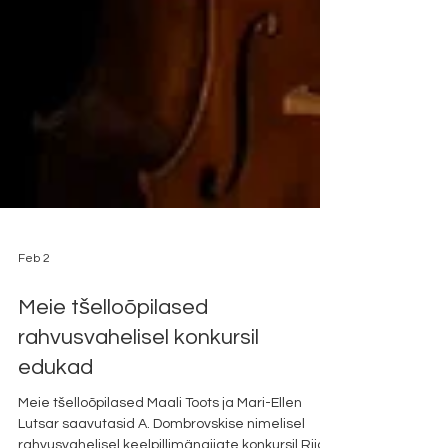
Feb 2
Meie tšelloõpilased
rahvusvahelisel konkursil