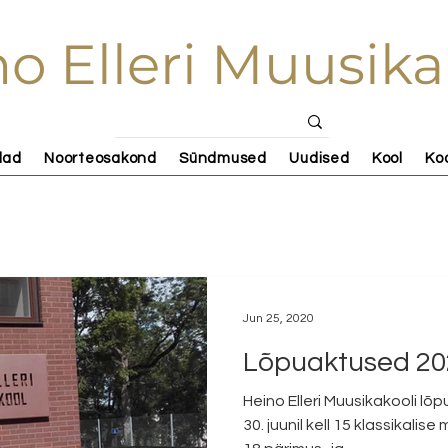
o Elleri Muusika
lad
Noorteosakond
Sündmused
Uudised
Kool
Ko
Jun 25, 2020
Lõpuaktused 20
Heino Elleri Muusikakooli lõ
30. juunil kell 15 klassikalise 