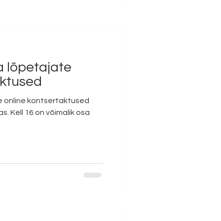
 lõpetajate
aktused
 online kontsertaktused
s. Kell 16 on võimalik osa