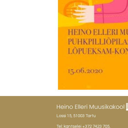
Lossi 15, 51003 Tartu
Tel: kantselei
+372 7423 705
,