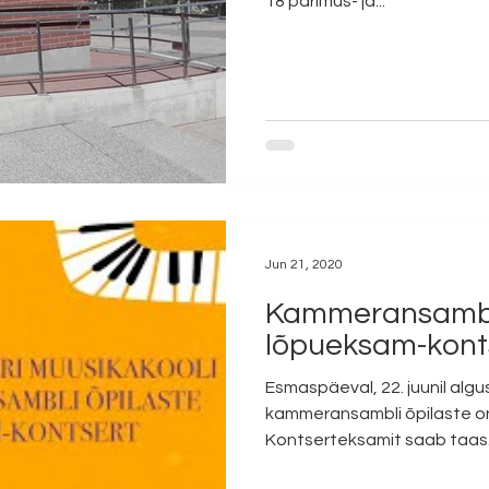
18 pärimus- ja...
Jun 21, 2020
Kammeransambli
lõpueksam-kont
Esmaspäeval, 22. juunil alg
kammeransambli õpilaste online lõpueksam-kontsert.
Kontserteksamit saab taas.