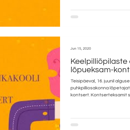
Jun 15, 2020
Keelpilliõpilaste
lõpueksam-kont
Teisipäeval, 16. juunil algus
puhkpilliosakonna lõpetaja
kontsert. Kontserteksamit s