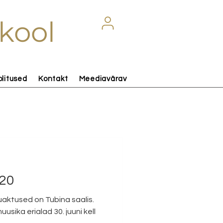
kool
olitused
Kontakt
Meediavärav
20
puaktused on Tubina saalis.
muusika erialad 30. juuni kell