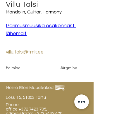
Villu Talsi
Mandolin, Guitar, Harmony
Pärimusmuusika osakonnast 
lähemalt
villu.talsi@tmk.ee
Eelmine
Järgmine
Lossi 15, 51003 Tartu
Phone:
office
+372 7423 705
,
administrator
+372 7442 400
kool@tmk.ee