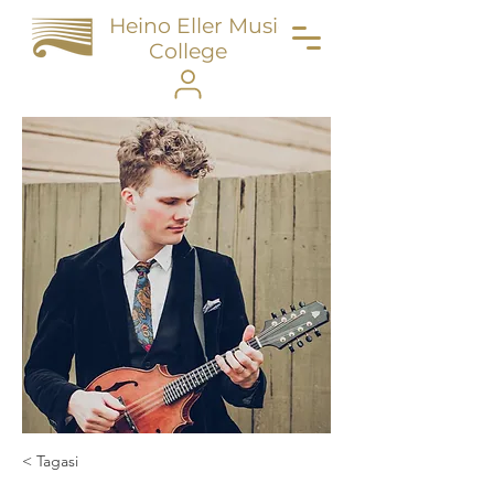
Heino Eller Music
College
< Tagasi