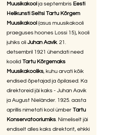
Muusikakool
ja septembris
Eesti
Helikunsti Seltsi Tartu Kõrgem
Muusikakool
(asus muusikakooli
praeguses hoones Lossi 15), kooli
juhiks oli
Juhan Aavik
. 21.
detsembril 1921 ühendati need
koolid
Tartu Kõrgemaks
Muusikakooliks
, kuhu arvati kõik
endised õpetajad ja õpilased. Ka
direktoreid jäi kaks - Juhan Aavik
ja
August Nieländer
. 1925. aasta
aprillis nimetati kool ümber
Tartu
Konservatooriumiks
. Nimeliselt jäi
endiselt alles kaks direktorit, ehkki