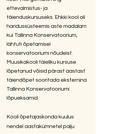
ettevalmistus- ja
täienduskursuseks. Ehkki kool oli
haridussüsteemis aste madalam
kui Tallinna Konservatoorium,
lähtuti õpetamisel
konservatooriumi nõudeist.
Muusikakooli täieliku kursuse
lõpetanud võisid pärast aastast
täiendõpet sooritada eksternina
Tallinna Konservatooriumi
lõpueksamid.
Kooli õpetajaskonda kuulus
nendel aastakümnetel palju