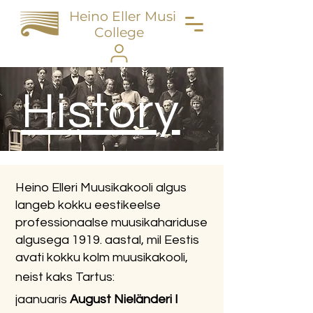
Heino Eller Music
College
History
Heino Elleri Muusikakooli algus
langeb kokku eestikeelse
professionaalse muusikahariduse
algusega 1919. aastal, mil Eestis
avati kokku kolm muusikakooli,
neist kaks Tartus:
jaanuaris
August Nieländeri I