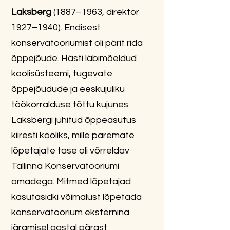
Laksberg
(1887–1963, direktor
1927–1940). Endisest
konservatooriumist oli pärit rida
õppejõude. Hästi läbimõeldud
koolisüsteemi, tugevate
õppejõudude ja eeskujuliku
töökorralduse tõttu kujunes
Laksbergi juhitud õppeasutus
kiiresti kooliks, mille paremate
lõpetajate tase oli võrreldav
Tallinna Konservatooriumi
omadega. Mitmed lõpetajad
kasutasidki võimalust lõpetada
konservatoorium eksternina
järgmisel aastal pärast