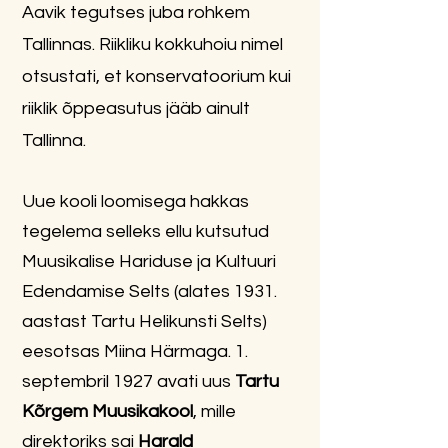
Aavik tegutses juba rohkem
Tallinnas.
Riikliku kokkuhoiu nimel
otsustati, et konservatoorium kui
riiklik õppeasutus jääb ainult
Tallinna.
Uue kooli loomisega hakkas
tegelema selleks ellu kutsutud
Muusikalise Hariduse ja Kultuuri
Edendamise Selts (alates 1931.
aastast
Tartu Helikunsti Selts
)
eesotsas
Miina Härmaga
. 1.
septembril 1927 avati uus
Tartu
Kõrgem Muusikakool
, mille
direktoriks sai
Harald