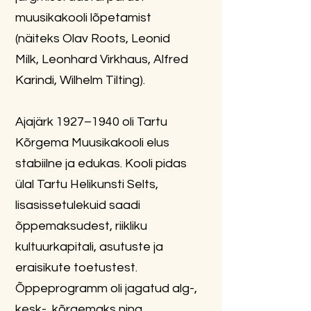
muusikakooli lõpetamist
(näiteks
Olav Roots
,
Leonid
Milk
,
Leonhard Virkhaus
,
Alfred
Karindi
,
Wilhelm Tilting
).
Ajajärk 1927–1940 oli Tartu
Kõrgema Muusikakooli elus
stabiilne ja edukas. Kooli pidas
ülal Tartu Helikunsti Selts,
lisasissetulekuid saadi
õppemaksudest, riikliku
kultuurkapitali, asutuste ja
eraisikute toetustest.
Õppeprogramm oli jagatud alg-,
kesk-, kõrgemaks ning