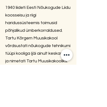
1940 liideti Eesti Nõukogude Liidu
koosseisu ja riigi
haridussüsteemis toimusid
põhjalikud ümberkorraldused.
Tartu Kõrgem Muusikakool
võrdsustati nõukogude tehnikumi
tüüpi kooliga (jäi ainult keskaste)
ja nimetati Tartu Muusikakooliks.
Alates sellest ajast kuni tänaseni
on Elleri-kool riiklik õppeasutus,
mis, nagu ka Georg Otsa nimeline
Tallinna Muusikakool, valmistab
ette keskharidusega muusikuid.
Nende aastakümnete