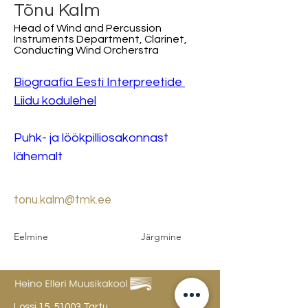
Tõnu Kalm
Head of Wind and Percussion
Instruments Department, Clarinet,
Conducting Wind Orcherstra
Biograafia Eesti Interpreetide 
Liidu kodulehel
Puhk- ja löökpilliosakonnast 
lähemalt
tonu.kalm@tmk.ee
Eelmine
Järgmine
Lossi 15, 51003 Tartu