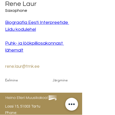
Rene Laur
Saxophone
Biograafia Eesti Interpreetide 
Liidu kodulehel
Puhk- ja löökpilliosakonnast 
lähemalt
rene.laur@tmk.ee
Eelmine
Järgmine
Lossi 15, 51003 Tartu
Phone: