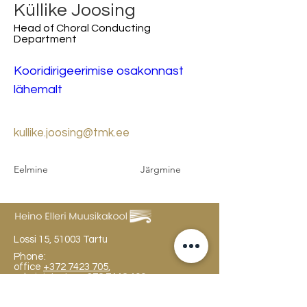
Küllike Joosing
Head of Choral Conducting
Department
Kooridirigeerimise osakonnast 
lähemalt
kullike.joosing@tmk.ee
Eelmine
Järgmine
Lossi 15, 51003 Tartu
Phone:
office
+372 7423 705
,
administrator
+372 7442 400
kool@tmk.ee