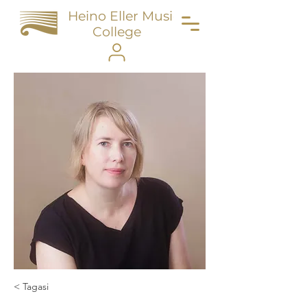
Heino Eller Music
College
< Tagasi