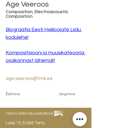
Age Veeroos
Composition, Electroacoustic
Composition
Biograafia Eesti Heliloojate Liidu 
kodulehel
Kompositsiooni ja muusikateooria 
osakonnast lähemalt
age.veeroos@tmk.ee
Eelmine
Järgmine
Lossi 15, 51003 Tartu