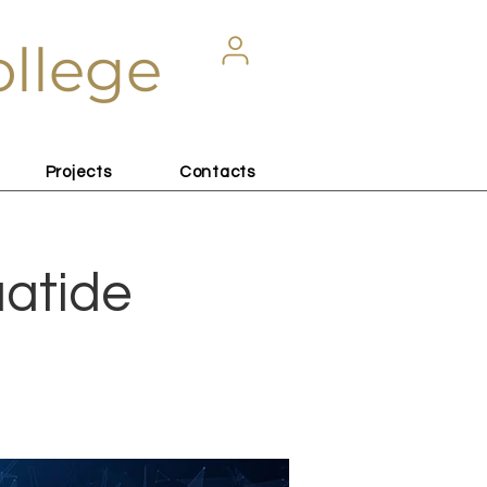
ollege
Projects
Contacts
aatide