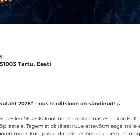
M
 51003 Tartu, Eesti
utäht 2026“ – uus traditsioon on sündinud!
 🎶
ino Elleri Muusikakooli noorteosakonnas esmakordselt k
 õpilastele. Tegemist oli täiesti uue ettevõtmisega, mil
noored muusikud, pakkuda neile esinemiskogemust ning