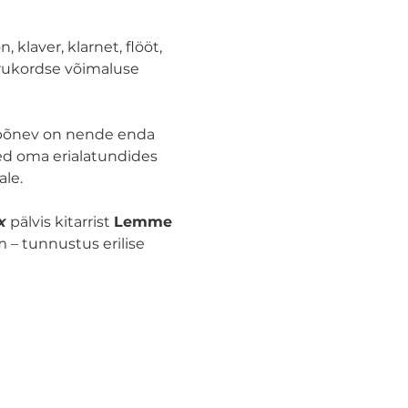
 klaver, klarnet, flööt, 
harukordse võimaluse 
 põnev on nende enda 
sed oma erialatundides 
le.
x
 pälvis kitarrist 
Lemme 
 – tunnustus erilise 