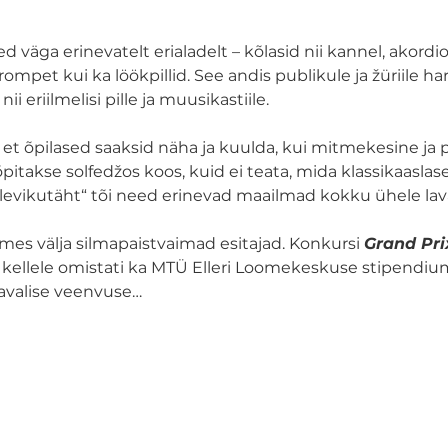
d väga erinevatelt erialadelt – kõlasid nii kannel, akordion,
 trompet kui ka löökpillid. See andis publikule ja žüriile 
i eriilmelisi pille ja muusikastiile.
 et õpilased saaksid näha ja kuulda, kui mitmekesine ja
õpitakse solfedžos koos, kuid ei teata, mida klassikaasla
levikutäht“ tõi need erinevad maailmad kokku ühele lava
tmes välja silmapaistvaimad esitajad. Konkursi 
Grand Pri
, kellele omistati ka MTÜ Elleri Loomekeskuse stipendium
lavalise veenvuse…