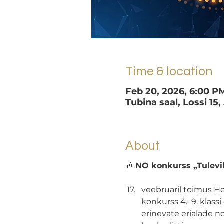
Time & location
Feb 20, 2026, 6:00 P
Tubina saal, Lossi 15,
About
🎶 
NO konkurss „Tulevik
veebruaril toimus He
konkurss 4.–9. klassi
erinevate erialade 