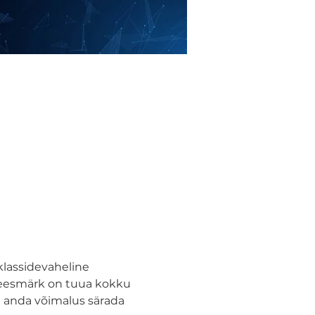
lassidevaheline 
le eesmärk on tuua kokku 
 anda võimalus särada 