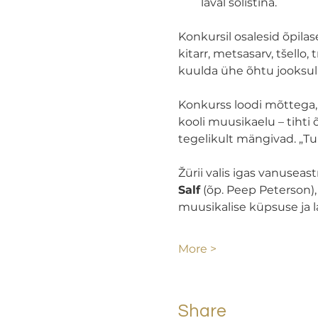
laval solistina.
Konkursil osalesid õpilase
kitarr, metsasarv, tšello,
kuulda ühe õhtu jooksul ni
Konkurss loodi mõttega,
kooli muusikaelu – tihti 
tegelikult mängivad. „Tu
Žürii valis igas vanuseas
Salf
 (õp. Peep Peterson)
muusikalise küpsuse ja 
More >
Share