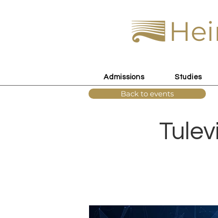
Hei
Admissions
Studies
Back to events
Tulev