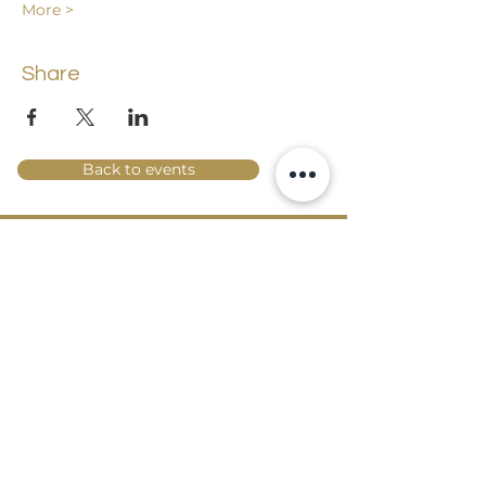
More >
Share
Back to events
Lossi 15, 51003 Tartu
Phone:
office
+372 7423 705
,
administrator
+372 7442 400
kool@tmk.ee
ADMISSIONS
SPECIALITIES
YOUTH DEPARTMENT (GRADES 1-9)