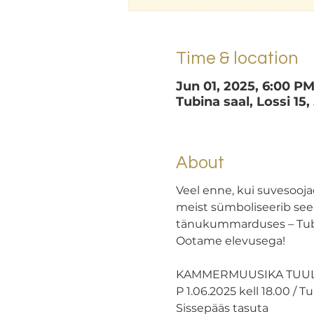
Time & location
Jun 01, 2025, 6:00 PM
Tubina saal, Lossi 15,
About
Veel enne, kui suvesooj
meist sümboliseerib see
tänukummarduses – Tubin
Ootame elevusega!
KAMMERMUUSIKA TUU
P 1.06.2025 kell 18.00 / T
Sissepääs tasuta