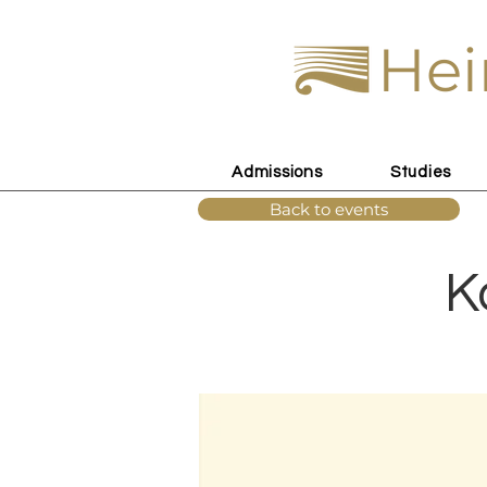
Hei
Admissions
Studies
Back to events
K