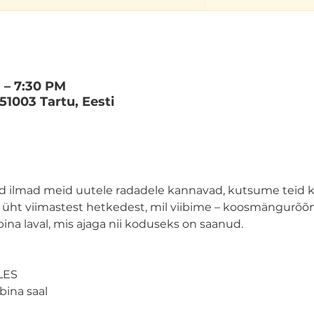
 – 7:30 PM
 51003 Tartu, Eesti
ad ilmad meid uutele radadele kannavad, kutsume teid k
 üht viimastest hetkedest, mil viibime – koosmängurõõm
a laval, mis ajaga nii koduseks on saanud.
LES
ubina saal