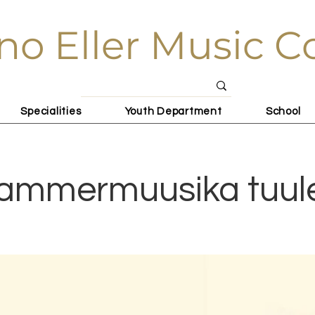
no Eller Music C
Specialities
Youth Department
School
ammermuusika tuul