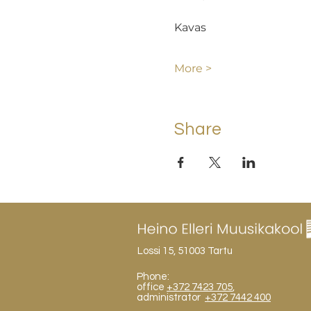
Kavas
More >
Share
Lossi 15, 51003 Tartu
Phone:
office
+372 7423 705
,
administrator
+372 7442 400