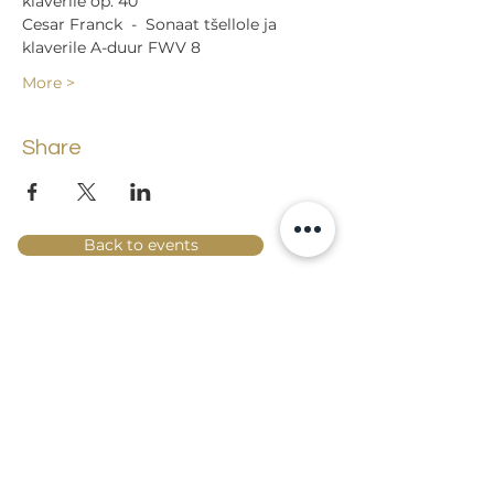
klaverile op. 40 
Cesar Franck  -  Sonaat tšellole ja 
klaverile A-duur FWV 8  
More >
Share
Back to events
Lossi 15, 51003 Tartu
Phone:
office
+372 7423 705
,
administrator
+372 7442 400
kool@tmk.ee