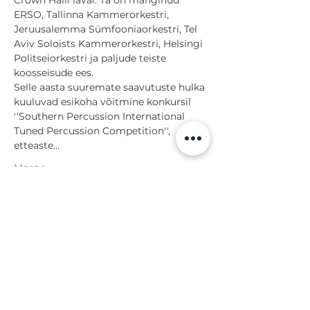
Crown Halli laval. Ta on mänginud 
ERSO, Tallinna Kammerorkestri, 
Jeruusalemma Sümfooniaorkestri, Tel 
Aviv Soloists Kammerorkestri, Helsingi 
Politseiorkestri ja paljude teiste 
koosseisude ees.
Selle aasta suuremate saavutuste hulka 
kuuluvad esikoha võitmine konkursil 
''Southern Percussion International 
Tuned Percussion Competition'', 
etteaste…
More >
Share
Back to events