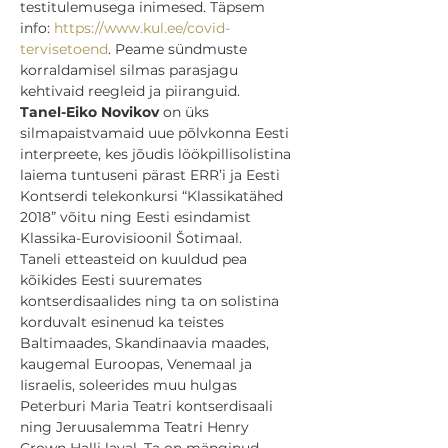
testitulemusega inimesed. Täpsem 
info: 
https://www.kul.ee/covid-
tervisetoend
. Peame sündmuste 
korraldamisel silmas parasjagu 
kehtivaid reegleid ja piiranguid.
Tanel-Eiko Novikov 
on üks 
silmapaistvamaid uue põlvkonna Eesti 
interpreete, kes jõudis löökpillisolistina 
laiema tuntuseni pärast ERR’i ja Eesti 
Kontserdi telekonkursi “Klassikatähed 
2018” võitu ning Eesti esindamist 
Klassika-Eurovisioonil Šotimaal.
Taneli etteasteid on kuuldud pea 
kõikides Eesti suuremates 
kontserdisaalides ning ta on solistina 
korduvalt esinenud ka teistes 
Baltimaades, Skandinaavia maades, 
kaugemal Euroopas, Venemaal ja 
Iisraelis, soleerides muu hulgas 
Peterburi Maria Teatri kontserdisaali 
ning Jeruusalemma Teatri Henry 