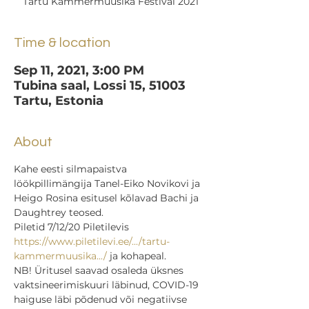
Tartu Kammermuusika Festival 2021
Time & location
Sep 11, 2021, 3:00 PM
Tubina saal, Lossi 15, 51003
Tartu, Estonia
About
Kahe eesti silmapaistva 
löökpillimängija Tanel-Eiko Novikovi ja 
Heigo Rosina esitusel kõlavad Bachi ja 
Daughtrey teosed.
Piletid 7/12/20 Piletilevis 
https://www.piletilevi.ee/.../tartu-
kammermuusika.../
 ja kohapeal.
NB! Üritusel saavad osaleda üksnes 
vaktsineerimiskuuri läbinud, COVID-19 
haiguse läbi põdenud või negatiivse 