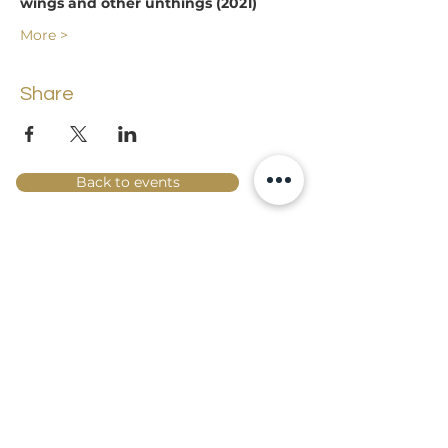
wings and other unthings (2021) 
More >
Share
Back to events
Lossi 15, 51003 Tartu
Phone:
office
+372 7423 705
,
administrator
+372 7442 400
kool@tmk.ee
ADMISSIONS