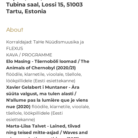
Tubina saal, Lossi 15, 51003
Tartu, Estonia
About
Korraldajad: TaHe Nüüdismuusika ja 
FLEXUS
KAVA / PROGRAMME
Elo Masing - Tšernobõli loomad / The 
Animals of Chernobyl (2020/21) 
flöödile, klarnetile, vioolale, tšellole, 
löökpillidele (Eesti esiettekanne)
Xavier Gelabert i Muntaner - Ära 
süüta valgust, ma tulen alasti / 
N'allume pas la lumière que je viens 
nue (2020)
 flöödile, klarnetile, vioolale, 
tšellole, löökpillidele (Eesti 
esiettekanne)
Marta-Liisa Talvet - Lained, tiivad 
ning teised mitte-asjad / Waves and 