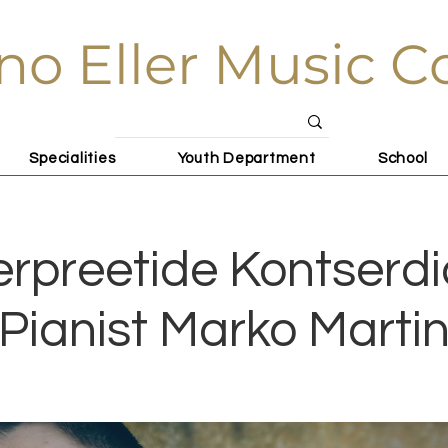
no Eller Music C
Specialities
Youth Department
School
terpreetide Kontserdid
Pianist Marko Marti