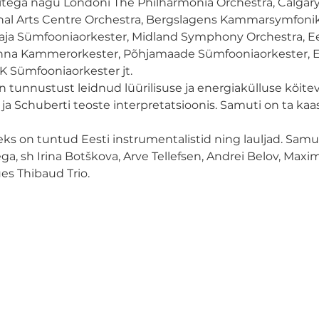
itega nagu Londoni The Philharmonia Orchestra, Calgary
al Arts Centre Orchestra, Bergslagens Kammarsymfoniker,
aja Sümfooniaorkester, Midland Symphony Orchestra, Eest
linna Kammerorkester, Põhjamaade Sümfooniaorkester, 
 Sümfooniaorkester jt.

 tunnustust leidnud lüürilisuse ja energiakülluse köite
ti ja Schuberti teoste interpretatsioonis. Samuti on ta k
s on tuntud Eesti instrumentalistid ning lauljad. Samu
, sh Irina Botškova, Arve Tellefsen, Andrei Belov, Maxim
s Thibaud Trio.
