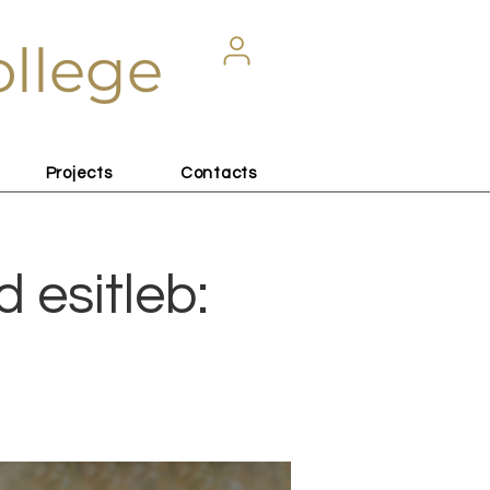
ollege
Projects
Contacts
 esitleb:
n