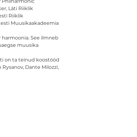
 Philharmonic 
 Läti Riiklik 
i Riiklik 
Eesti Muusikaakadeemia 
v harmoonia. See ilmneb 
aasaegse muusika 
ti on ta teinud koostööd 
 Rysanov, Dante Milozzi, 