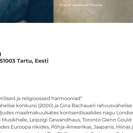
M
 51003 Tartu, Eesti
tilised ja religioossed harmooniad“
elise konkursi (2000) ja Gina Bachaueri rahvusvahelise k
judes maailmakuulsates kontserdisaalides nagu Londoni 
Musikhalle, Leipzigi Gewandhaus, Toronto Glenn Gould S
des Euroopa riikides, Põhja-Ameerikas, Jaapanis, Hiinas 