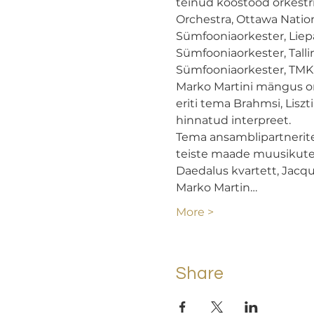
teinud koostööd orkestr
Orchestra, Ottawa Nation
Sümfooniaorkester, Liep
Sümfooniaorkester, Tal
Sümfooniaorkester, TMKK
Marko Martini mängus on
eriti tema Brahmsi, Lisz
hinnatud interpreet.

Tema ansamblipartneritek
teiste maade muusikutega
Daedalus kvartett, Jacque
Marko Martin…
More >
Share