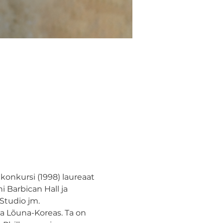
onkursi (1998) laureaat 
Barbican Hall ja 
tudio jm.

ja Lõuna-Koreas. Ta on 