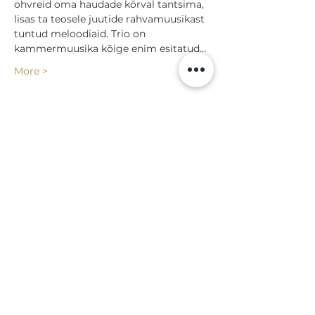
ohvreid oma haudade kõrval tantsima, 
lisas ta teosele juutide rahvamuusikast 
tuntud meloodiaid. Trio on 
kammermuusika kõige enim esitatud…
More >
Share
Back to events
Lossi 15, 51003 Tartu
Phone:
office
+372 7423 705
,
administrator
+372 7442 400
kool@tmk.ee