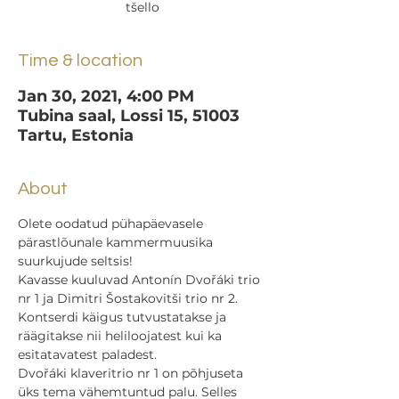
tšello
Time & location
Jan 30, 2021, 4:00 PM
Tubina saal, Lossi 15, 51003
Tartu, Estonia
About
Olete oodatud pühapäevasele 
pärastlõunale kammermuusika 
suurkujude seltsis!
Kavasse kuuluvad Antonín Dvořáki trio 
nr 1 ja Dimitri Šostakovitši trio nr 2. 
Kontserdi käigus tutvustatakse ja 
räägitakse nii heliloojatest kui ka 
esitatavatest paladest.
Dvořáki klaveritrio nr 1 on põhjuseta 
üks tema vähemtuntud palu. Selles 