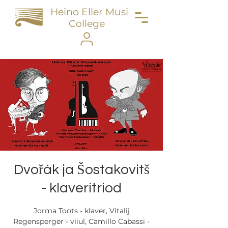
Heino Eller Music
College
Dvořák ja Šostakovitš
- klaveritriod
Jorma Toots - klaver, Vitalij
Regensperger - viiul, Camillo Cabassi -