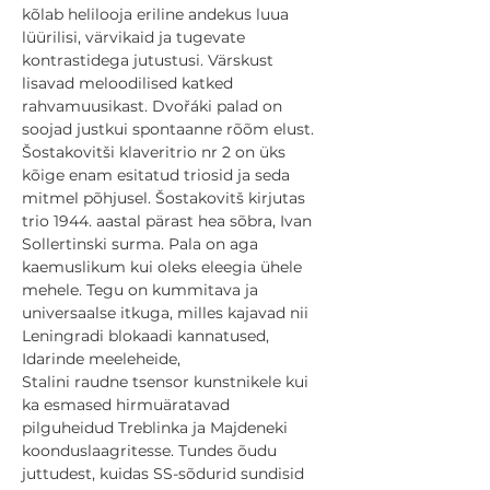
kõlab helilooja eriline andekus luua 
lüürilisi, värvikaid ja tugevate 
kontrastidega jutustusi. Värskust 
lisavad meloodilised katked 
rahvamuusikast. Dvořáki palad on 
soojad justkui spontaanne rõõm elust.
Šostakovitši klaveritrio nr 2 on üks 
kõige enam esitatud triosid ja seda 
mitmel põhjusel. Šostakovitš kirjutas 
trio 1944. aastal pärast hea sõbra, Ivan 
Sollertinski surma. Pala on aga 
kaemuslikum kui oleks eleegia ühele 
mehele. Tegu on kummitava ja 
universaalse itkuga, milles kajavad nii 
Leningradi blokaadi kannatused, 
Idarinde meeleheide,

Stalini raudne tsensor kunstnikele kui 
ka esmased hirmuäratavad 
pilguheidud Treblinka ja Majdeneki 
koonduslaagritesse. Tundes õudu 
juttudest, kuidas SS-sõdurid sundisid 