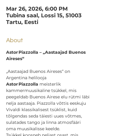
Mar 26, 2026, 6:00 PM
Tubina saal, Lossi 15, 51003
Tartu, Eesti
About
Astor Piazzolla – „Aastaajad Buenos 
Aireses“
„Aastaajad Buenos Aireses“ on 
Argentina helilooja 
Astor Piazzolla
 meisterlik 
kammermuusikaline tsükkel, mis 
peegeldab Buenos Airese elu rütmi läbi 
nelja aastaaja. Piazzolla võttis eeskuju 
Vivaldi klassikalisest tsüklist, kuid 
tõlgendas seda täiesti uues võtmes, 
sulatades tango ja linna atmosfääri 
oma muusikalisse keelde.
Tsükkel koosneb neljast osast, mis 