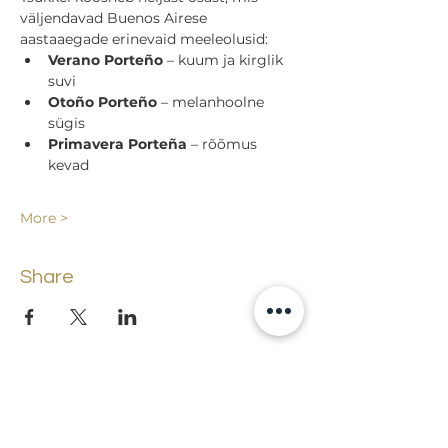
väljendavad Buenos Airese 
aastaaegade erinevaid meeleolusid:
Verano Porteño
 – kuum ja kirglik 
suvi
Otoño Porteño
 – melanhoolne 
sügis
Primavera Porteña
 – rõõmus 
kevad
More >
Share
Back to events