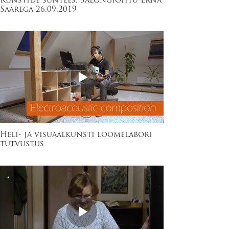
Kunstide süntees. Salongiõhtu Erna
Saarega 26.09.2019
Heli- ja visuaalkunsti loomelabori
tutvustus