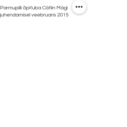
Parmupilli õpituba Cätlin Mägi
juhendamisel veebruaris 2015
Pärimusmuusika õpilased talvisel
ettemängul detsembris 2014