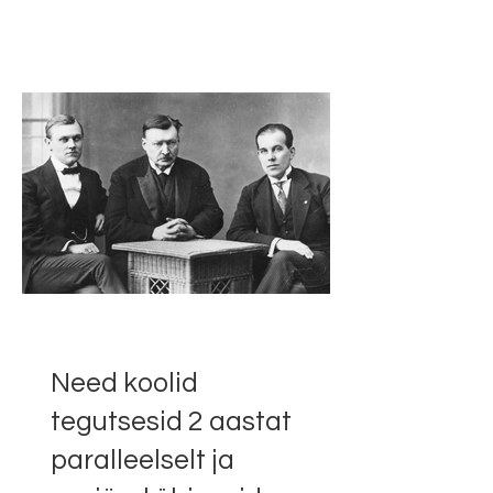
Järjest registreeriti
juurde uusi õpilasi
ning peagi toimus
kooli ruumides
esimene pidulik
üritus – haavatud
sõdurite teeõhtu. ”
Need koolid
tegutsesid 2 aastat
paralleelselt ja