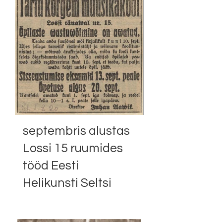
septembris alustas
Lossi 15 ruumides
tööd Eesti
Helikunsti Seltsi
Tartu Kõrgem
Muusikakool Juhan