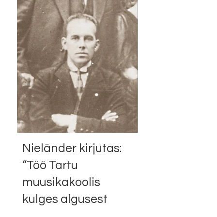
Aaviku juhtimisel.
Nieländer kirjutas:
“Töö Tartu
muusikakoolis
kulges algusest
peale intensiivselt.