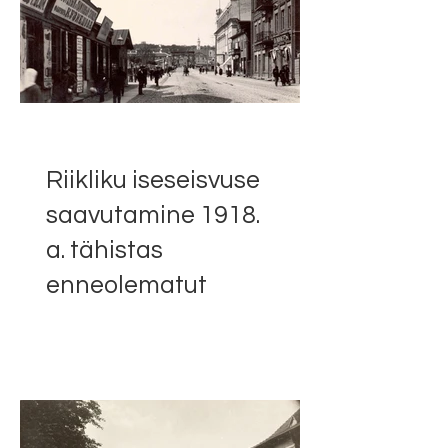
Riikliku iseseisvuse
saavutamine 1918.
a. tähistas
enneolematut
olukorda. Vilgas
kontserdielu ja
muusikaharidus
toimisid juba