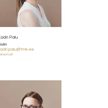
adri Palu
iolin
adri.palu@tmk.ee
ähemalt