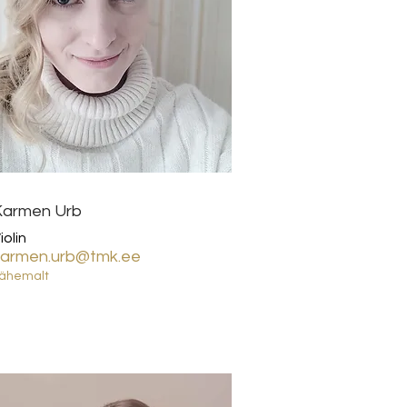
Karmen Urb
iolin
karmen.urb@tmk.ee
ähemalt