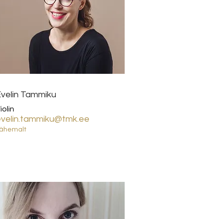
velin Tammiku
iolin
evelin.tammiku@tmk.ee
ähemalt