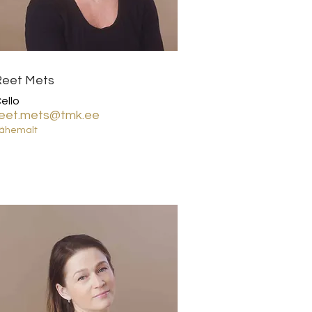
Reet Mets
ello
reet.mets@tmk.ee
ähemalt