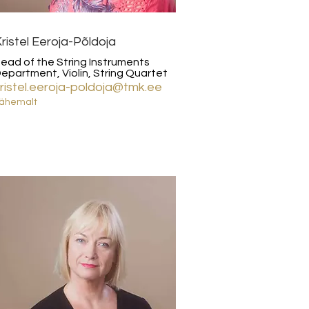
ristel Eeroja-Põldoja
ead of the String Instruments
epartment, Violin, String Quartet
ristel.eeroja-poldoja@tmk.ee
ähemalt