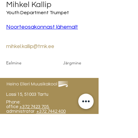
Mihkel Kallip
Youth Department Trumpet
Noorteosakonnast lähemalt
mihkel.kallip@tmk.ee
Eelmine
Järgmine
Lossi 15, 51003 Tartu
Phone:
office
+372 7423 705
,
administrator
+372 7442 400
kool@tmk.ee