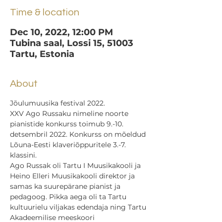
Time & location
Dec 10, 2022, 12:00 PM
Tubina saal, Lossi 15, 51003
Tartu, Estonia
About
Jõulumuusika festival 2022.
XXV Ago Russaku nimeline noorte 
pianistide konkurss toimub 9.-10. 
detsembril 2022. Konkurss on mõeldud 
Lõuna-Eesti klaveriõppuritele 3.-7. 
klassini.
Ago Russak oli Tartu I Muusikakooli ja 
Heino Elleri Muusikakooli direktor ja 
samas ka suurepärane pianist ja 
pedagoog. Pikka aega oli ta Tartu 
kultuurielu viljakas edendaja ning Tartu 
Akadeemilise meeskoori 