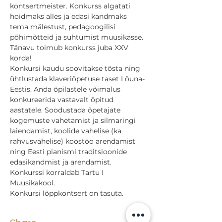
kontsertmeister. Konkurss algatati 
hoidmaks alles ja edasi kandmaks 
tema mälestust, pedagoogilisi 
põhimõtteid ja suhtumist muusikasse. 
Tänavu toimub konkurss juba XXV 
korda!
Konkursi kaudu soovitakse tõsta ning 
ühtlustada klaveriõpetuse taset Lõuna-
Eestis. Anda õpilastele võimalus 
konkureerida vastavalt õpitud 
aastatele. Soodustada õpetajate 
kogemuste vahetamist ja silmaringi 
laiendamist, koolide vahelise (ka 
rahvusvahelise) koostöö arendamist 
ning Eesti pianismi traditsioonide 
edasikandmist ja arendamist.
Konkurssi korraldab Tartu I 
Muusikakool.
Konkursi lõppkontsert on tasuta.