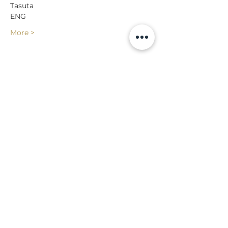
Tasuta
ENG
More >
Share
Back to events
Lossi 15, 51003 Tartu
Phone:
office
+372 7423 705
,
administrator
+372 7442 400
kool@tmk.ee