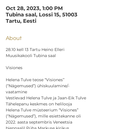
Oct 28, 2023, 1:00 PM
Tubina saal, Lossi 15, 51003
Tartu, Eesti
About
28.10 kell 13 Tartu Heino Elleri 
Helena Tulve teose “Visiones’’ 
(“Nägemused”) ühiskuulamine/-
vaatamine

Vestlevad Helena Tulve ja Jaan-Eik Tulve
Tähelepanu keskmes on helilooja 
Helena Tulve müsteerium “Visiones” 
(“Nägemused”), mille esiettekanne oli 
2022. aasta septembris Veneetsia 
biennaalil Püha Markuse kirikus. 