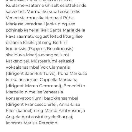
Kuulame-vaatame ühiselt esiettekande 
salvestist. Vaimuliku suurteose tellis 
Veneetsia muusikabiennaal Püha 
Markuse katedraali jaoks ning see 
põhineb kahel allikal: Santa Maria della 
Fava raamatukogust leitud liturgilise 
draama käsikirjal ning Berliini 
koodeksis (Papyrus Berolinensis) 
sisalduva Maarja evangeeliumi 
katkenditel. Müsteeriumi esitasid 
vokaalansambel Vox Clamantis 
(dirigent Jaan-Eik Tulve), Püha Markuse 
kiriku ansambel Cappella Marciana 
(dirigent Marco Gemmani), Benedetto 
Marcello nimelise Veneetsia 
konservatooriumi barokkansambel 
(dirigent Francesco Erle), Anna-Liisa 
Eller (kannel) ning Marco Ambrosini ja 
Angela Ambrosini (nyckelharpa); 