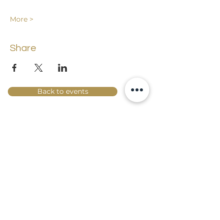
More >
Share
Back to events
Lossi 15, 51003 Tartu
Phone:
office
+372 7423 705
,
administrator
+372 7442 400
kool@tmk.ee
ADMISSIONS