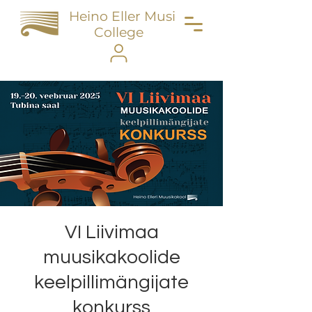
Heino Eller Music
College
VI Liivimaa
muusikakoolide
keelpillimängijate
konkurss