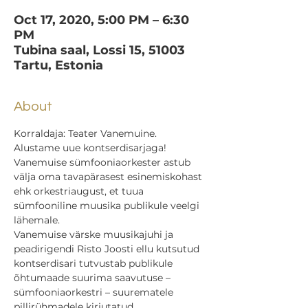
Oct 17, 2020, 5:00 PM – 6:30
PM
Tubina saal, Lossi 15, 51003
Tartu, Estonia
About
Korraldaja: Teater Vanemuine.
Alustame uue kontserdisarjaga!
Vanemuise sümfooniaorkester astub 
välja oma tavapärasest esinemiskohast 
ehk orkestriaugust, et tuua 
sümfooniline muusika publikule veelgi 
lähemale.
Vanemuise värske muusikajuhi ja 
peadirigendi Risto Joosti ellu kutsutud 
kontserdisari tutvustab publikule 
õhtumaade suurima saavutuse – 
sümfooniaorkestri – suurematele 
pillirühmadele kirjutatud 