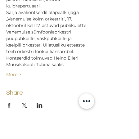
kuldrepertuaari.
Sarja avakontserdil alapealkirjaga 
„Vanemuise kolm orkestrit“, 17. 
oktoobril kell 17, astuvad publiku ette 
Vanemuise sümfooniaorkestri 
puupuhkpilli-, vaskpuhkpilli- ja 
keelpilliorkester. Üllatusliku etteaste 
teeb orkestri löökpilliansambel.
Kontserdid toimuvad Heino Elleri 
Muusikakooli Tubina saalis.
More >
Share
Back to events