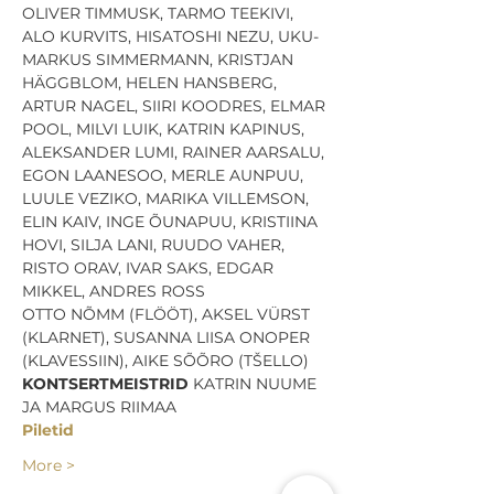
OLIVER TIMMUSK, TARMO TEEKIVI, 
ALO KURVITS, HISATOSHI NEZU, UKU-
MARKUS SIMMERMANN, KRISTJAN 
HÄGGBLOM, HELEN HANSBERG, 
ARTUR NAGEL, SIIRI KOODRES, ELMAR 
POOL, MILVI LUIK, KATRIN KAPINUS, 
ALEKSANDER LUMI, RAINER AARSALU, 
EGON LAANESOO, MERLE AUNPUU, 
LUULE VEZIKO, MARIKA VILLEMSON, 
ELIN KAIV, INGE ÕUNAPUU, KRISTIINA 
HOVI, SILJA LANI, RUUDO VAHER, 
RISTO ORAV, IVAR SAKS, EDGAR 
MIKKEL, ANDRES ROSS
OTTO NÕMM (FLÖÖT), AKSEL VÜRST 
(KLARNET), SUSANNA LIISA ONOPER 
(KLAVESSIIN), AIKE SÕÕRO (TŠELLO)
KONTSERTMEISTRID
 KATRIN NUUME 
JA MARGUS RIIMAA
Piletid
More >