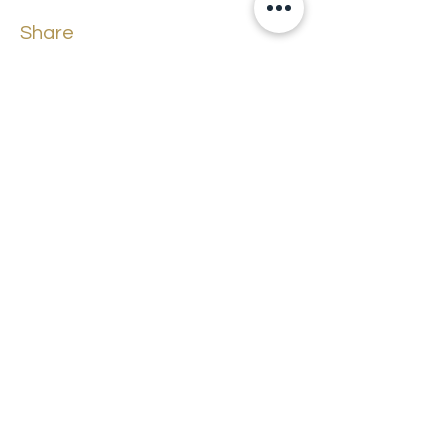
Share
Back to events
Lossi 15, 51003 Tartu
Phone:
office
+372 7423 705
,
administrator
+372 7442 400
kool@tmk.ee
ADMISSIONS
SPECIALITIES
YOUTH DEPARTMENT (GRADES 1-9)
DOCUMENTS
CREATIVE LAB