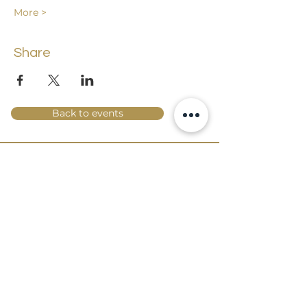
More >
Share
Back to events
Lossi 15, 51003 Tartu
Phone:
office
+372 7423 705
,
administrator
+372 7442 400
kool@tmk.ee
ADMISSIONS
SPECIALITIES