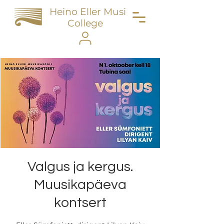
Heino Eller Music
College
Valgus ja kergus.
Muusikapäeva
kontsert