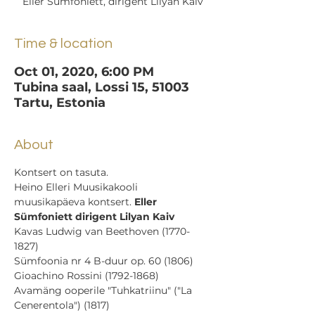
Eller Sümfoniett, dirigent Lilyan Kaiv
Time & location
Oct 01, 2020, 6:00 PM
Tubina saal, Lossi 15, 51003
Tartu, Estonia
About
Kontsert on tasuta.
Heino Elleri Muusikakooli 
muusikapäeva kontsert. 
Eller 
Sümfoniett dirigent Lilyan Kaiv
Kavas Ludwig van Beethoven (1770-
1827) 
Sümfoonia nr 4 B-duur op. 60 (1806)
Gioachino Rossini (1792-1868) 
Avamäng ooperile "Tuhkatriinu" ("La 
Cenerentola") (1817)