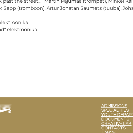
 past the street…” Martin Pajumaa (trompet), Mihkel Kalli
ak Sepp (tromboon), Artur Jonatan Saumets (tuuba), Jo
elektroonika
ad" elektroonika
ADMISSIONS
SPECIALITIES
YOUTH DEPART
DOCUMENTS
CREATIVE LAB
CONTACTS
TAHVEL