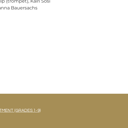
p (trompet), Kairi Sosi 
hanna Bauersachs 
MENT (GRADES 1-9)