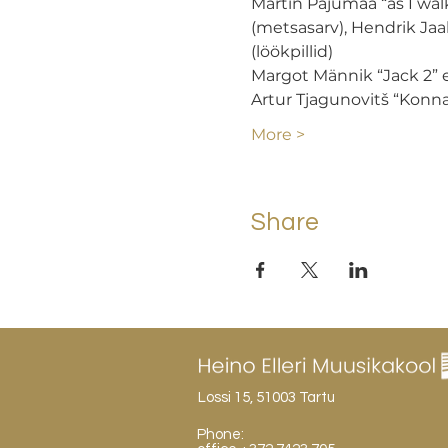
Martin Pajumaa “as I walk
(metsasarv), Hendrik Ja
(löökpillid)
Margot Männik “Jack 2” 
Artur Tjagunovitš “Konn
More >
Share
Lossi 15, 51003 Tartu
Phone: