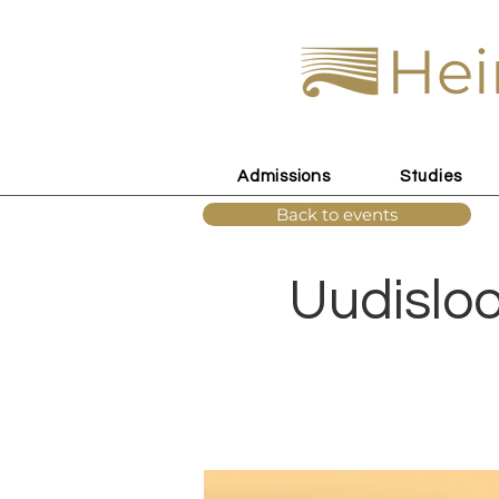
Hei
Admissions
Studies
Back to events
Uudisloo