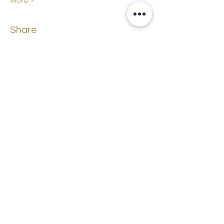
More >
Share
Back to events
Lossi 15, 51003 Tartu
Phone:
office
+372 7423 705
,
administrator
+372 7442 400
kool@tmk.ee
ADMISSIONS
SPECIALITIES
YOUTH DEPARTMENT (GRADES 1-9)
DOCUMENTS