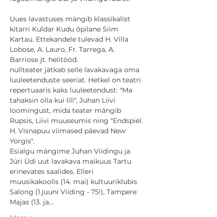
Uues lavastuses mängib klassikalist 
kitarri Kuldar Kudu õpilane Siim 
Kartau. Ettekandele tulevad H. Villa 
Lobose, A. Lauro, Fr. Tarrega, A. 
Barriose jt. helitööd.

nullteater jätkab selle lavakavaga oma 
luuleetenduste seeriat. Hetkel on teatri 
repertuaaris kaks luuleetendust: "Ma 
tahaksin olla kui lill", Juhan Liivi 
loomingust, mida teater mängib 
Rupsis, Liivi muuseumis ning "Endspiel. 
H. Visnapuu viimased päevad New 
Yorgis".
Esialgu mängime Juhan Viidingu ja 
Jüri Üdi uut lavakava maikuus Tartu 
erinevates saalides. Elleri 
muusikakoolis (14. mai) kultuuriklubis 
Salong (1.juuni Viiding - 75!), Tampere 
Majas (13. ja…