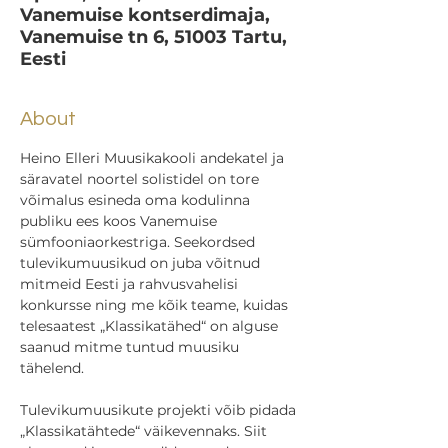
Vanemuise kontserdimaja,
Vanemuise tn 6, 51003 Tartu,
Eesti
About
Heino Elleri Muusikakooli andekatel ja 
säravatel noortel solistidel on tore 
võimalus esineda oma kodulinna 
publiku ees koos Vanemuise 
sümfooniaorkestriga. Seekordsed 
tulevikumuusikud on juba võitnud 
mitmeid Eesti ja rahvusvahelisi 
konkursse ning me kõik teame, kuidas 
telesaatest „Klassikatähed“ on alguse 
saanud mitme tuntud muusiku 
tähelend.
Tulevikumuusikute projekti võib pidada 
„Klassikatähtede“ väikevennaks. Siit 