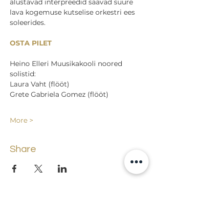
alustavad interpreedid saavad suure 
lava kogemuse kutselise orkestri ees 
soleerides. 
OSTA PILET
Heino Elleri Muusikakooli noored 
solistid:
Laura Vaht (flööt)
Grete Gabriela Gomez (flööt)    
More >
Share
Back to events