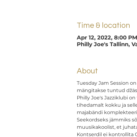
Time & location
Apr 12, 2022, 8:00 P
Philly Joe's Tallinn, 
About
Tuesday Jam Session on 
mängitakse tuntud džässi
Philly Joe's Jazziklubi
tihedamalt kokku ja sell
majabändi komplekteeriv
Seekordseks jämmiks sõi
muusikakoolist, et juhat
Kontserdil ei kontrollit