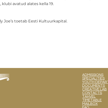
 klubi avatud alates kella 19.
y Joe’s toetab Eesti Kultuurkapital.
ADMISSIONS
SPECIALITIES
YOUTH DEPART
DOCUMENTS
CREATIVE LAB
CONTACTS
TAHVEL
TIMETABLE
MAILBOX
FAQ