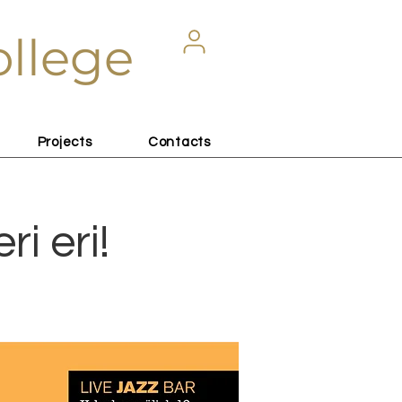
ollege
Projects
Contacts
i eri!