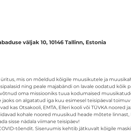
M
Vabaduse väljak 10, 10146 Tallinn, Estonia
üritus, mis on mõeldud kõigile muusikutele ja muusikahu
palasid ning peale majabändi on lavale oodatud kõik pil
 on võtnud oma missiooniks tuua kodumaised muusikatud
e jaoks on algatatud iga kuu esimesel teisipäeval toimuv
ad kas Otsakooli, EMTA, Elleri kooli või TÜVKA noored j
davad kohale noored muusikud heade mõtete linnast, He
ada sisse nädala viimane teisipäev!
a COVID-tõendit. Siseruumis kehtib jätkuvalt kõigile mas