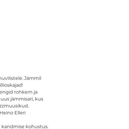
vilistele. Jämmil 
lioskajad!
engid rohkem ja 
 uus jämmisari, kus 
azzmuusikud. 
ino Elleri 
ki kandmise kohustus.