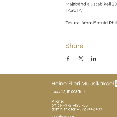
Majabänd alustab kell 20,
TASUTA!
Tasuta jämmiõhtuid Phill
Share
Lossi 15, 51003 Tartu
Phone:
office
+372 7423 705
,
administrator
+372 7442 400