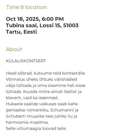
Time & location
Oct 18, 2025, 6:00 PM
Tubina saal, Lossi 15, 51003
Tartu, Eesti
About
KÜLALISKONTSERT
Head sõbrad, kutsume teid kontserdile.
Võimalus üheks õhtuks välishääled 
välja lülitada ja oma sisemine heli sisse 
lülitada. Kuulda mitte ainult tšellot ja 
klaverit, vaid ka iseennast.
Hubaste saalide vaikuses saab kahe 
geniaalsе romantiku, Schumanni ja 
Schuberti muusika teie juhiks ilu ja 
harmoonia maailma.
Selle võlumaagia loovad teile 