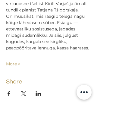
virtuoosne tšellist Kirill Varjaš ja õrnalt 
tundlik pianist Tatjana Tšigorskaja.
On muusikat, mis räägib teiega nagu 
kõige lähedasem sõber. Esialgu — 
ettevaatliku sosistusega, jagades 
midagi südamlikku. Ja siis, julgust 
kogudes, kargab see kirgliku, 
peadpööritava lennuga, kaasa haarates.
More >
Share
Back to events