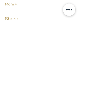
More >
Share
Back to events
Lossi 15, 51003 Tartu
Phone:
office
+372 7423 705
,
administrator
+372 7442 400
kool@tmk.ee
ADMISSIONS
SPECIALITIES
YOUTH DEPARTMENT (GRADES 1-9)