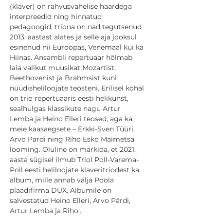
(klaver) on rahvusvahelise haardega 
interpreedid ning hinnatud 
pedagoogid, triona on nad tegutsenud 
2013. aastast alates ja selle aja jooksul 
esinenud nii Euroopas, Venemaal kui ka 
Hiinas. Ansambli repertuaar hõlmab 
laia valikut muusikat Mozartist, 
Beethovenist ja Brahmsist kuni 
nüüdisheliloojate teosteni. Erilisel kohal 
on trio repertuaaris eesti helikunst, 
sealhulgas klassikute nagu Artur 
Lemba ja Heino Elleri teosed, aga ka 
meie kaasaegsete – Erkki-Sven Tüüri, 
Arvo Pärdi ning Riho Esko Maimetsa 
looming. Oluline on märkida, et 2021. 
aasta sügisel ilmub Triol Poll-Varema-
Poll eesti heliloojate klaveritriodest ka 
album, mille annab välja Poola 
plaadifirma DUX. Albumile on 
salvestatud Heino Elleri, Arvo Pärdi, 
Artur Lemba ja Riho…