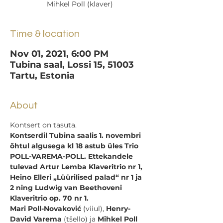
Mihkel Poll (klaver)
Time & location
Nov 01, 2021, 6:00 PM
Tubina saal, Lossi 15, 51003
Tartu, Estonia
About
Kontsert on tasuta.
Kontserdil Tubina saalis 1. novembri 
õhtul algusega kl 18 astub üles Trio 
POLL-VAREMA-POLL. Ettekandele 
tulevad Artur Lemba Klaveritrio nr 1, 
Heino Elleri „Lüürilised palad“ nr 1 ja 
2 ning Ludwig van Beethoveni 
Klaveritrio op. 70 nr 1.
Mari Poll-Novaković
 (viiul), 
Henry-
David Varema
 (tšello) ja 
Mihkel Poll