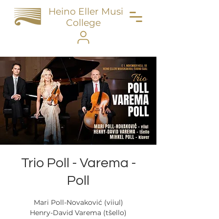
Heino Eller Music
College
Trio Poll - Varema -
Poll
Mari Poll-Novaković (viiul)
Henry-David Varema (tšello)