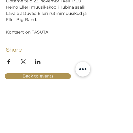
Ootame teid 23. novembril kell 17.00 
Heino Elleri muusikakooli Tubina saali!
Lavale astuvad Elleri rütmimuusikud ja 
Eller Big Band.
Kontsert on TASUTA!
Share
Back to events
Lossi 15, 51003 Tartu
Phone:
office
+372 7423 705
,
administrator
+372 7442 400
kool@tmk.ee