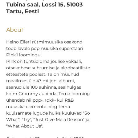
Tubina saal, Lossi 15, 51003
Tartu, Eesti
About
Heino Elleri rütmimuusika osakond 
toob lavale popmuusika superstaari 
P!nk’i loomingu!
P!nk on tuntud oma jõulise vokaali, 
otsekohese suhtumise ja akrobaatiliste 
etteastete poolest. Ta on müünud 
maailmas üle 47 miljoni albumi, 
saanud üle 100 auhinna, sealhulgas 
kolm Grammy auhinda. Tema looming 
ühendab nii pop-, rokk- kui R&B 
muusika elemente ning tema 
kuulsamate lugude hulka kuuluvad "So 
What", "Try", "Just Give Me a Reason" ja 
"What About Us".